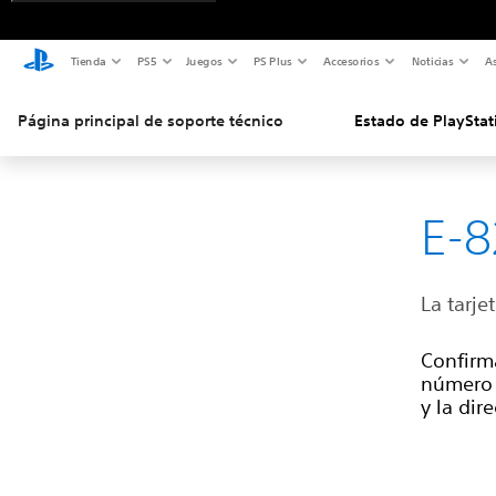
Tienda
PS5
Juegos
PS Plus
Accesorios
Noticias
As
Página principal de soporte técnico
Estado de PlayStat
E-
La tarje
Confirma
número d
y la dir