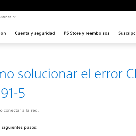
istencia
ion
Cuenta y seguridad
PS Store y reembolsos
Suscripc
o solucionar el error C
91-5
 conectar a la red.
s siguientes pasos: