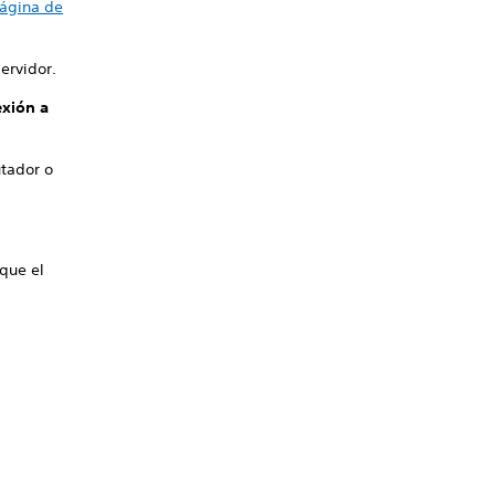
ágina de
ervidor.
xión a
utador o
 que el