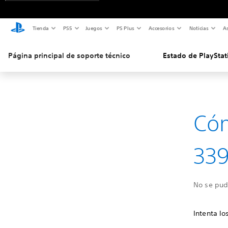
Tienda
PS5
Juegos
PS Plus
Accesorios
Noticias
As
Página principal de soporte técnico
Estado de PlayStat
Cóm
339
No se pudo
Intenta lo