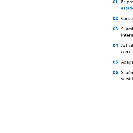
Es po
estad
Consu
Si amb
Inter
Actual
con el
Apaga 
Si aún
servid