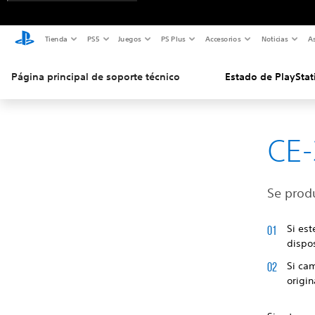
Tienda
PS5
Juegos
PS Plus
Accesorios
Noticias
As
Página principal de soporte técnico
Estado de PlayStat
CE
Se produ
Si est
dispos
Si cam
origin