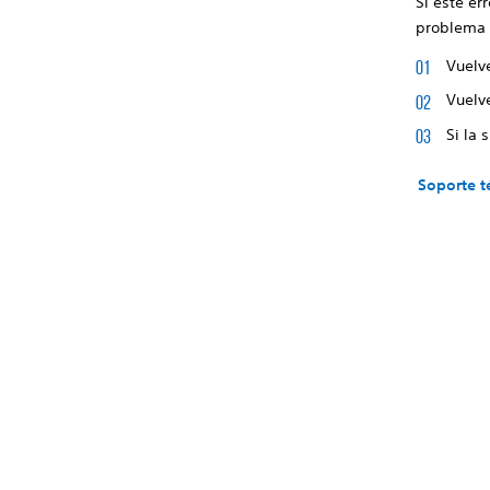
Si este er
problema 
Vuelv
Vuelve
Si la 
Soporte t