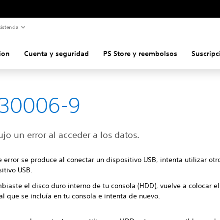
istencia
ion
Cuenta y seguridad
PS Store y reembolsos
Suscripc
-30006-9
jo un error al acceder a los datos.
e error se produce al conectar un dispositivo USB, intenta utilizar otr
itivo USB.
biaste el disco duro interno de tu consola (HDD), vuelve a colocar 
al que se incluía en tu consola e intenta de nuevo.