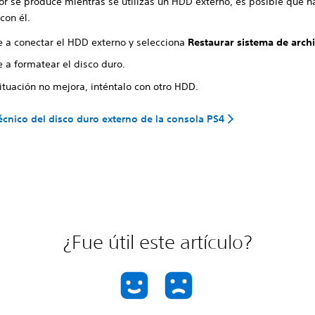
ror se produce mientras se utilizas un HDD externo, es posible que h
con él.
e a conectar el HDD externo y selecciona
Restaurar sistema de arch
 a formatear el disco duro.
situación no mejora, inténtalo con otro HDD.
écnico del disco duro externo de la consola PS4
¿Fue útil este artículo?