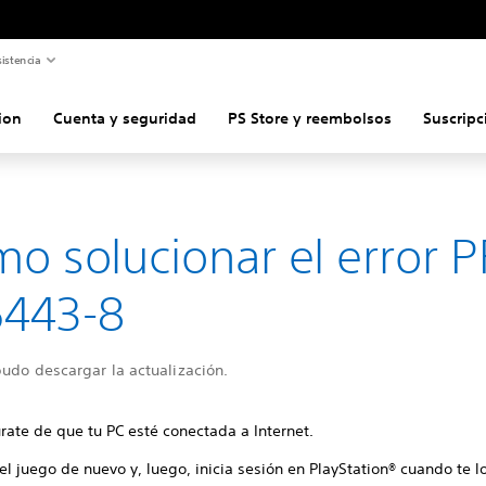
istencia
ion
Cuenta y seguridad
PS Store y reembolsos
Suscripc
o solucionar el error P
5443-8
udo descargar la actualización.
rate de que tu PC esté conectada a Internet.
 el juego de nuevo y, luego, inicia sesión en PlayStation® cuando te lo