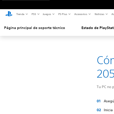
Tienda
PS5
Juegos
PS Plus
Accesorios
Noticias
As
Página principal de soporte técnico
Estado de PlayStat
Cóm
20
Tu PC no p
Asegú
Inicia