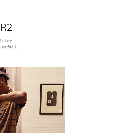
VR2
cil de
es fácil.