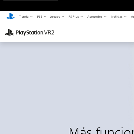
Tienda
PS5
Juegos
PS Plus
Accesorios
Noticias
As
Más funcio