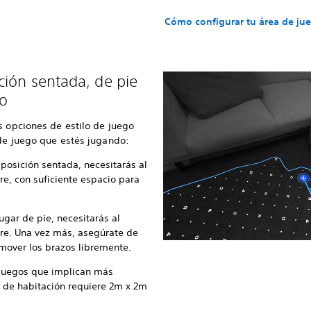
Cómo configurar tu área de ju
ión sentada, de pie
o
s opciones de estilo de juego
 de juego que estés jugando:
posición sentada, necesitarás al
e, con suficiente espacio para
jugar de pie, necesitarás al
re. Una vez más, asegúrate de
 mover los brazos libremente.
 juegos que implican más
 de habitación requiere 2m x 2m