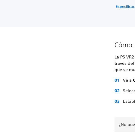
Especificac
Cómo c
La PS VR2
través del
que se mue
Ve a
Selec
Estab
¿No pue