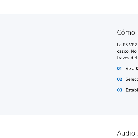
Cómo c
La PS VR2
casco. No
través del
Ve a
Selec
Estab
Audio 