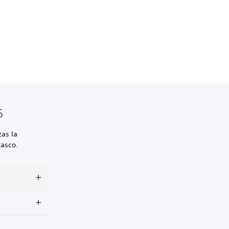
5
zas la
casco.