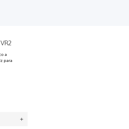
 VR2
co a
Hz para