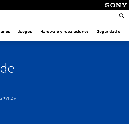
Busca
iones
Juegos
Hardware y reparaciones
Seguridad onlin
 de
5
ion®VR2 y