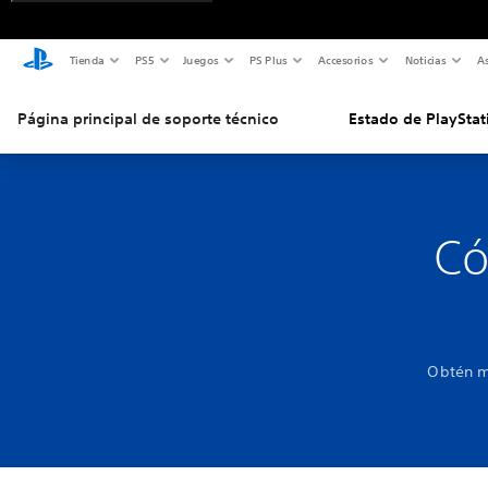
Tienda
PS5
Juegos
PS Plus
Accesorios
Noticias
As
Página principal de soporte técnico
Estado de PlayStat
Có
Obtén má