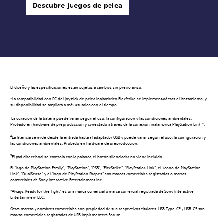
Descubre juegos de pelea
El diseño y las especificaciones están sujetos a cambios sin previo aviso.
*La compatibilidad con PC del joystick de pelea inalámbrico FlexStrike se implementará tras el lanzamiento, y
su disponibilidad se ampliará a más usuarios con el tiempo.
1
La duración de la batería puede variar según el uso, la configuración y las condiciones ambientales.
Probado en hardware de preproducción y conectado a través de la conexión inalámbrica PlayStation Link™.
2
La latencia se mide desde la entrada hasta el adaptador USB y puede variar según el uso, la configuración y
las condiciones ambientales. Probado en hardware de preproducción.
3
El pad direccional se controla con la palanca, el botón silenciador no viene incluido.
El “logo de PlayStation Family”, “PlayStation”, “PS5”, “FlexStrike”, “PlayStation Link”, el “ícono de PlayStation
Link”, “DualSense” y el “logo de PlayStation Shapes” son marcas comerciales registradas o marcas
comerciales de Sony Interactive Entertainment Inc.
“Always Ready for the Fight” es una marca comercial o marca comercial registrada de Sony Interactive
Entertainment LLC.
Otras marcas y nombres comerciales son propiedad de sus respectivos titulares. USB Type-C® y USB-C® son
marcas comerciales registradas de USB Implementers Forum.