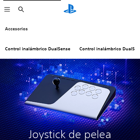
Buscar
Haz clic sobre los iconos de
para 
Accesorios
Control inalámbrico DualSense
Control inalámbrico DualSe
Joystick de pelea