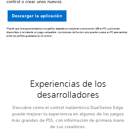
control o crear unos nuevos.
Descargar la aplicación
*Puede que la respuesta háptica y los gatillos adaptativos requieran una conexión USB en PC y solo estén
disponibles si se trata de un juego compatible. Los botones de función solo pueden usarse en PC para cambiar
entre los perfiles guardados en el control.
Experiencias de los
desarrolladores
Descubre cómo el control inalámbrico DualSense Edge
puede mejorar tu experiencia en algunos de los juegos
más grandes de PS5, con información de primera mano
de sus creadores.