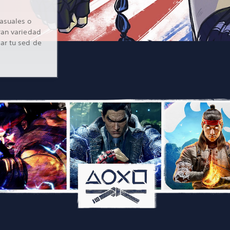
asuales o
ran variedad
ar tu sed de