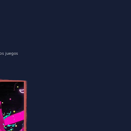
a
los juegos