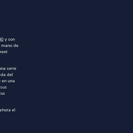
80
y son
la mano de
reet
una serie
ida del
e en una
 sus
los
ahora el