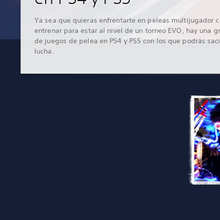
Ya sea que quieras enfrentarte en peleas multijugador c
entrenar para estar al nivel de un torneo EVO, hay una g
de juegos de pelea en PS4 y PS5 con los que podrás saci
lucha.