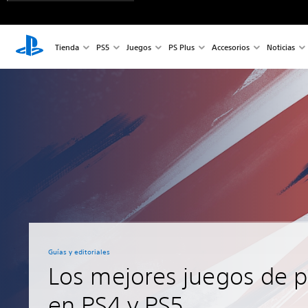
Tienda
PS5
Juegos
PS Plus
Accesorios
Noticias
Guías y editoriales
Los mejores juegos de p
en PS4 y PS5