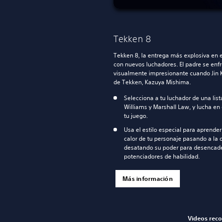
Tekken 8
Tekken 8, la entrega más explosiva en e
con nuevos luchadores. El padre se enfr
visualmente impresionante cuando Jin K
de Tekken, Kazuya Mishima.
Selecciona a tu luchador de una list
Williams y Marshall Law, y lucha e
tu juego.
Usa el estilo especial para aprende
calor de tu personaje pasando a la
desatando su poder para desencade
potenciadores de habilidad.
Más información
Videos re