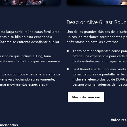
Dead or Alive 6 Last Rou
sta larga serie, reúne caras familiares
Uno de los grandes clásicos de la luc
enta a su hijo en esta experiencia
únicos, animaciones sorprendentes y p
azama se enfrenta desafiante al pilar
enfrentarse en batallas extremas.
Tanto para principiantes como para
a icónica que incluye a King, Nina
ofrece una experiencia para cada 
n entornos dramáticos que reaccionan a
hasta estrategias complejas para 
Last Round añade un nuevo modo d
r nuevos combos y cargar el sistema de
tomar capturas de pantalla perfect
 ofensiva y luchando agresivamente,
incluye el elenco clásico de DOA6 
nar movimientos especiales y
versión original, además de nuevo
Más información
Video re
comendados