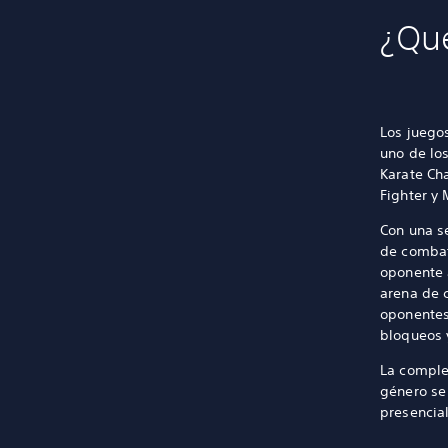
¿Qué
Los juego
uno de lo
Karate Ch
Fighter y
Con una s
de combate
oponente 
arena de 
oponentes
bloqueos 
La comple
género se
presencia