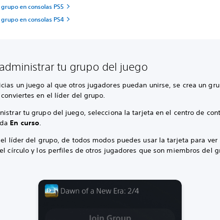
n grupo en consolas PS5
n grupo en consolas PS4
dministrar tu grupo del juego
icias un juego al que otros jugadores puedan unirse, se crea un gr
 conviertes en el líder del grupo.
istrar tu grupo del juego, selecciona la tarjeta en el centro de cont
ada
En curso
.
 el líder del grupo, de todos modos puedes usar la tarjeta para ver 
el círculo y los perfiles de otros jugadores que son miembros del 