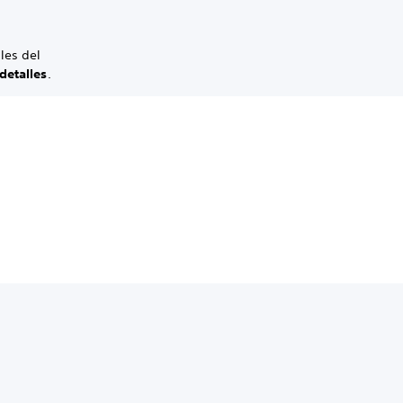
les del
detalles
.