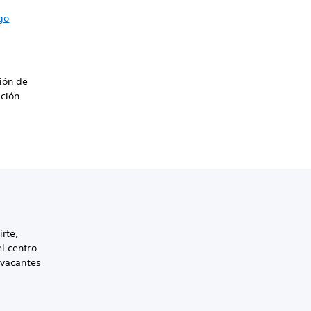
go
ión de
ación.
rte,
el centro
 vacantes