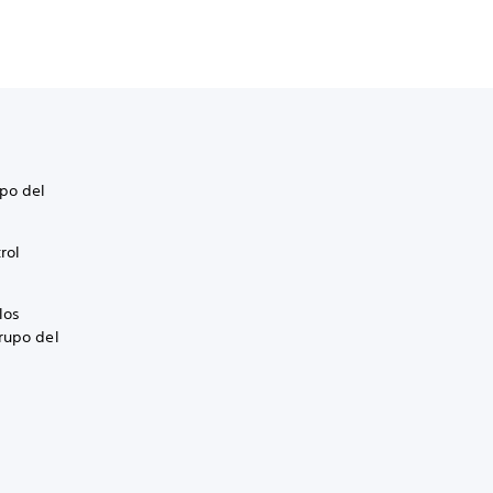
upo del
rol
los
grupo del