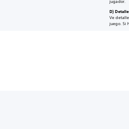
jugador.
D) Detall
Ve detall
juego. Si