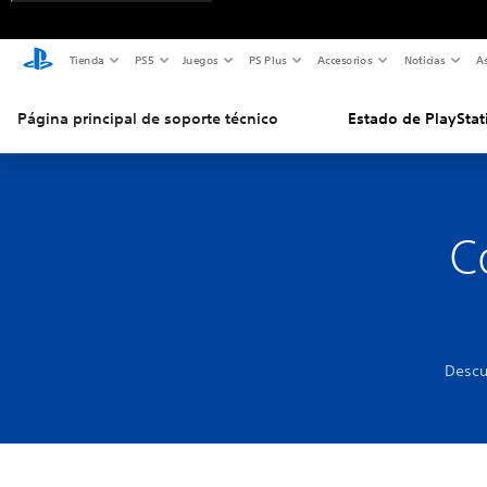
Tienda
PS5
Juegos
PS Plus
Accesorios
Noticias
As
Página principal de soporte técnico
Estado de PlayStat
C
Descu