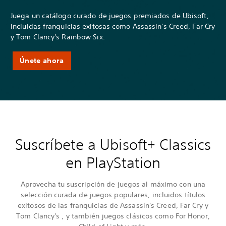
Juega un catálogo curado de juegos premiados de Ubisoft,
incluidas franquicias exitosas como Assassin's Creed, Far Cry
y Tom Clancy's Rainbow Six.
Únete ahora
Suscríbete a Ubisoft+ Classics
en PlayStation
Aprovecha tu suscripción de juegos al máximo con una
selección curada de juegos populares, incluidos títulos
exitosos de las franquicias de Assassin's Creed, Far Cry y
Tom Clancy's , y también juegos clásicos como For Honor,