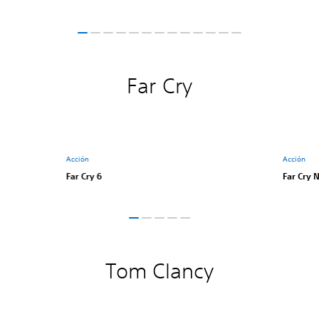
Far Cry
Acción
Acción
Far Cry 6
Far Cry
Tom Clancy