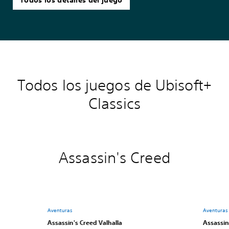
Todos los detalles del juego
Todos los juegos de Ubisoft+
Classics
Assassin's Creed
Aventuras
Aventuras
Assassin's Creed Valhalla
Assassin