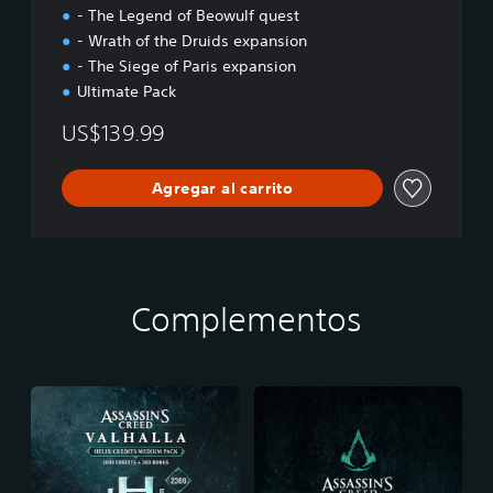
a
- The Legend of Beowulf quest
l
- Wrath of the Druids expansion
l
a
- The Siege of Paris expansion
:
Ultimate Pack
C
o
US$139.99
m
p
Agregar al carrito
l
e
t
e
E
d
Complementos
i
t
i
o
n