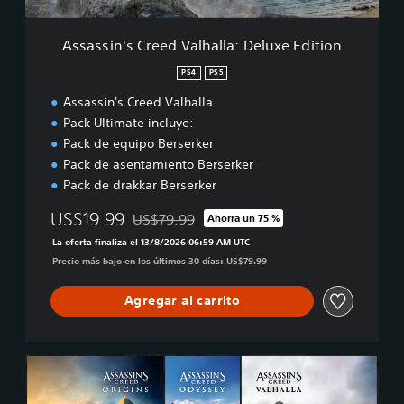
r
e
Assassin's Creed Valhalla: Deluxe Edition
e
d
PS4
PS5
V
Assassin's Creed Valhalla
a
l
Pack Ultimate incluye:
h
Pack de equipo Berserker
a
Pack de asentamiento Berserker
l
Pack de drakkar Berserker
l
a
US$19.99
US$79.99
Ahorra un 75 %
:
Rebajado del precio original de US$79.99
D
La oferta finaliza el 13/8/2026 06:59 AM UTC
e
Precio más bajo en los últimos 30 días: US$79.99
l
u
Agregar al carrito
x
e
E
d
A
i
s
t
s