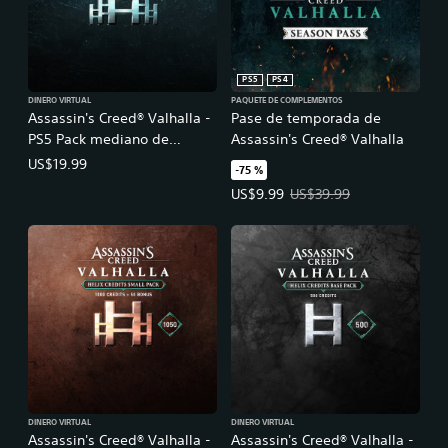
PS5
PS4
DINERO VIRTUAL
PAQUETE DE COMPLEMENTOS
Assassin's Creed® Valhalla -
Pase de temporada de
PS5 Pack mediano de
Assassin's Creed® Valhalla
Créditos de Helix (2300)
US$19.99
-75 %
Precio de la oferta: US$9.99. Prec
US$9.99
US$39.99
DINERO VIRTUAL
DINERO VIRTUAL
Assassin's Creed® Valhalla -
Assassin's Creed® Valhalla -