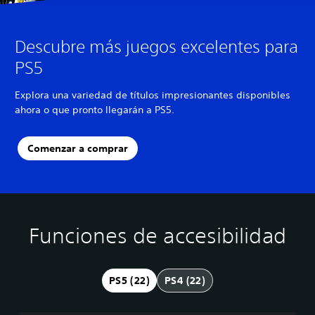
Descubre más juegos excelentes para
PS5
Explora una variedad de títulos impresionantes disponibles
ahora o que pronto llegarán a PS5.
Comenzar a comprar
Funciones de accesibilidad
A
C
S
R
D
l
o
u
e
i
t
n
b
a
f
e
t
t
s
i
PS5 (22)
PS4 (22)
r
r
í
i
c
n
o
t
g
u