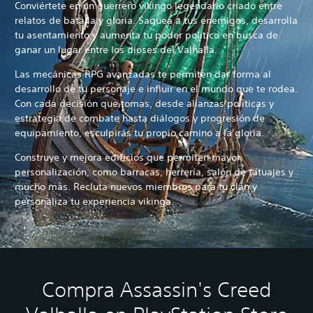
Conviértete en un guerrero vikingo legendario criado entre
relatos de batalla y gloria. Saquea a tus enemigos, desarrolla
tu asentamiento y aumenta tu poder político en busca de
ganar un lugar entre los dioses del Valhalla.
Las mecánicas RPG avanzadas te permiten dar forma al
desarrollo de tu personaje e influir en el mundo que te rodea.
Con cada decisión que tomas, desde alianzas políticas y
estrategia de combate hasta diálogos y progresión de
equipamiento, esculpirás tu propio camino a la gloria.
Construye y mejora edificios que permiten mayor
personalización, como barracas, herrería, salón de tatuajes y
mucho más. Recluta nuevos miembros para tu clan y
personaliza tu experiencia vikinga.
Compra Assassin's Creed