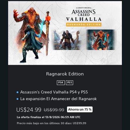
c
R
k
a
g
n
a
r
o
k
E
d
i
t
i
Ragnarok Edition
o
n
PS4
PS5
Assassin's Creed Valhalla PS4 y PS5
La expansión El Amanecer del Ragnarok
US$24.99
US$99.99
Ahorra un 75 %
Rebajado del precio original de US$99.99
La oferta finaliza el 13/8/2026 06:59 AM UTC
Precio más bajo en los últimos 30 días: US$99.99