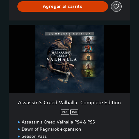
Agregar al carrito
A
s
s
a
s
s
i
n
'
s
C
r
e
Assassin's Creed Valhalla: Complete Edition
e
d
PS4
PS5
V
Assassin's Creed Valhalla PS4 & PS5
a
l
Dawn of Ragnarök expansion
h
Season Pass