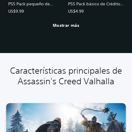
PS5 Pack pequeño de
PS5 Pack básico de Créditos
Créditos de Helix (1050)
de Helix (500)
US$9.99
US$4.99
Mostrar más
Características principales de
Assassin's Creed Valhalla