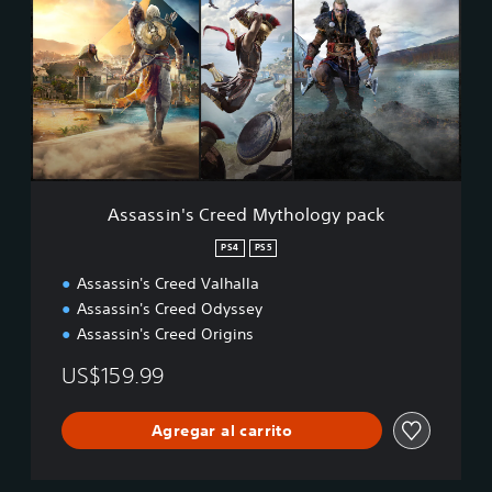
i
a
o
s
n
s
i
n
'
s
C
r
e
Assassin's Creed Mythology pack
e
d
PS4
PS5
M
Assassin's Creed Valhalla
y
t
Assassin's Creed Odyssey
h
Assassin's Creed Origins
o
l
US$159.99
o
g
y
Agregar al carrito
p
a