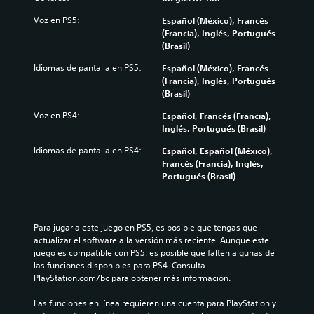
e
e
l
m
e
a
s
d
e
s
Voz en PS5:
Español (México), Francés
u
p
e
n
a
(Francia), Inglés, Portugués
d
a
d
t
u
(Brasil)
i
r
e
e
n
o
a
s
s
a
Idiomas de pantalla en PS5:
Español (México), Francés
i
j
a
u
d
(Francia), Inglés, Portugués
n
u
f
b
i
(Brasil)
d
g
í
t
s
i
a
Voz en PS4:
Español, Francés (Francia),
o
i
p
v
r
Inglés, Portugués (Brasil)
o
t
o
i
,
a
u
s
Idiomas de pantalla en PS4:
Español, Español (México),
d
t
c
l
i
Francés (Francia), Inglés,
u
a
t
a
c
Portugués (Brasil)
a
m
i
d
i
l
b
v
o
ó
e
i
a
.
n
s
é
r
p
.
Para jugar a este juego en PS5, es posible que tengas que 
n
u
r
S
actualizar el software a la versión más reciente. Aunque este 
e
n
e
juego es compatible con PS5, es posible que falten algunas de 
u
s
r
d
A
las funciones disponibles para PS4. Consulta 
p
b
a
e
u
PlayStation.com/bc para obtener más información.
o
n
t
f
d
s
g
i
í
i
Las funciones en línea requieren una cuenta para PlayStation y 
i
o
n
t