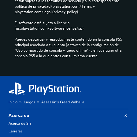
están sujetas a los términos de servicio y a la correspondiente 
o
b
d
i
u
política de privacidad (playstation.com/Terms y 
l
3
e
d
l
playstation.com/legal/privacy-policy).
e
a
D
a
o
c
s
a
P
s
El software está sujeto a licencia 
a
i
l
u
(us.playstation.com/softwarelicense/sp).
n
m
s
t
e
b
í
t
e
d
Puedes descargar y reproducir este contenido en la consola PS5 
i
e
t
r
e
principal asociada a tu cuenta (a través de la configuración de 
a
n
n
i
s
“Uso compartido de consola y juego offline”) y en cualquier otra 
r
c
a
d
e
consola PS5 a la que entres con tu misma cuenta.
l
i
t
o
s
o
a
i
t
s
s
s
v
a
c
L
i
a
b
o
o
n
o
l
l
s
d
t
e
o
s
i
a
c
r
u
v
m
e
e
b
i
b
Inicio
Juegos
Assassin's Creed Valhalla
r
s
t
d
i
l
i
í
u
é
a
Acerca de
m
t
a
n
s
p
u
l
Acerca de SIE
s
a
o
l
m
e
l
Carreras
r
o
e
p
i