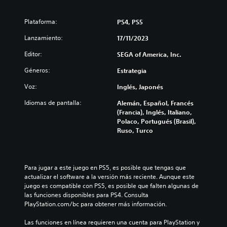
a
a
i
u
m
r
r
y
b
Plataforma:
PS4, PS5
l
e
e
i
o
l
s
Lanzamiento:
a
17/11/2023
s
d
u
r
v
e
Editor:
b
SEGA of America, Inc.
l
o
s
t
o
Géneros:
Estrategia
l
a
í
s
ú
f
t
c
Voz:
Inglés, Japonés
m
í
u
o
e
o
l
n
Idiomas de pantalla:
Alemán, Español, Francés
n
g
o
t
(Francia), Inglés, Italiano,
e
e
s
r
Polaco, Portugués (Brasil),
s
n
p
o
Ruso, Turco
d
e
a
l
e
r
r
e
a
a
a
s
u
l
l
a
Para jugar a este juego en PS5, es posible que tengas que 
d
d
a
u
actualizar el software a la versión más reciente. Aunque este 
i
e
h
n
juego es compatible con PS5, es posible que falten algunas de 
o
l
i
a
las funciones disponibles para PS4. Consulta 
i
j
s
d
PlayStation.com/bc para obtener más información.
n
u
t
i
d
e
o
s
Las funciones en línea requieren una cuenta para PlayStation y 
i
g