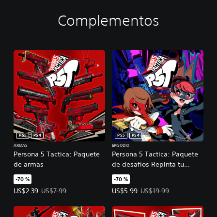
Complementos
PS5
PS4
PS5
PS4
ARMAS
EPISODIO
Persona 5 Tactica: Paquete
Persona 5 Tactica: Paquete
de armas
de desafíos Repinta tu
corazón
-70 %
-70 %
Precio de la oferta: US$2.39. Precio original: US$7.99.
Precio de la oferta: US$5.99. Prec
US$2.39
US$7.99
US$5.99
US$19.99