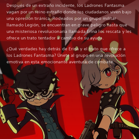
Después de un extraño incidente, los Ladrones Fantasma
vagan por un reino extraño donde los ciudadanos viven bajo
una opresión tiránica. Rodeados por un grupo militar
llamado Legión, se encuentran en grave peligro hasta que
una misteriosa revolucionaria llamada Erina los rescata y les
ofrece un trato tentador a cambio de su ayuda.
¿Qué verdades hay detrás de Erina y el trato que ofrece a
los Ladrones Fantasma? Únete al grupo en una revolución
emotiva en esta emocionante aventura de combate.