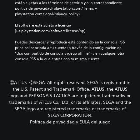
r
p
están sujetas a los términos de servicio y a la correspondiente 
v
o
i
o
política de privacidad (playstation.com/Terms y 
i
e
a
s
playstation.com/legal/privacy-policy).
d
l
y
i
u
i
l
c
El software está sujeto a licencia 
a
g
o
i
(us.playstation.com/softwarelicense/sp).
l
i
s
ó
e
e
p
n
Puedes descargar y reproducir este contenido en la consola PS5 
s
n
e
p
principal asociada a tu cuenta (a través de la configuración de 
.
d
r
r
“Uso compartido de consola y juego offline”) y en cualquier otra 
o
s
e
consola PS5 a la que entres con tu misma cuenta.
u
o
d
n
n
e
n
a
f
i
j
i
ⒸATLUS. ⒸSEGA. All rights reserved. SEGA is registered in
v
e
n
the U.S. Patent and Trademark Office. ATLUS, the ATLUS
e
s
i
l
logo and PERSONA 5 TACTICA are registered trademarks or
p
d
d
r
trademarks of ATLUS Co., Ltd. or its affiliates. SEGA and the
a
e
i
a
SEGA logo are registered trademarks or trademarks of
d
n
l
SEGA CORPORATION.
i
c
t
Política de privacidad y EULA del juego
f
i
e
i
p
r
c
a
n