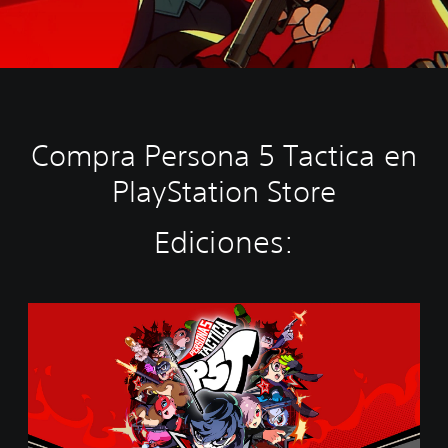
Compra Persona 5 Tactica en
PlayStation Store
Ediciones:
S
t
a
n
d
a
r
d