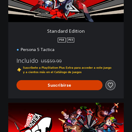
E
d
i
t
i
Standard Edition
o
n
PS4
PS5
Persona 5 Tactica
Incluido
US$59.99
Rebajado del precio original de US$59.99
Suscríbete a PlayStation Plus Extra para acceder a este juego
y a cientos más en el Catálogo de juegos
Suscribirse
D
i
g
i
t