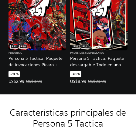
PS5
PS4
PS5
PS4
PERSONAJE
PAQUETE DE COMPLEMENTOS
Persona 5 Tactica: Paquete
Persona 5 Tactica: Paquete
de invocaciones Pícaro +
descargable Todo en uno
Raoul Persona
-70 %
-70 %
Precio de la oferta: US$2.99. Precio original: US$9.99.
Precio de la oferta: US$8.99. Prec
US$2.99
US$9.99
US$8.99
US$29.99
Características principales de
Persona 5 Tactica