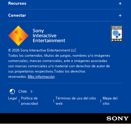
d
r
Recursos
o
o
t
s
.
a
Conectar
)
r
E
e
R
l
a
e
j
s
c
u
i
o
e
g
r
g
n
© 2026 Sony Interactive Entertainment LLC
d
o
a
Todos los contenidos, títulos de juegos, nombres y/o imágenes
a
i
c
comerciales, marcas comerciales, arte e imágenes asociadas
n
i
son marcas comerciales y/o material con derechos de autor de
t
c
ó
sus propietarios respectivos.Todos los derechos
o
l
n
reservados.
Más información
r
u
.
i
y
o
Chile
e
S
s
s
Legal
Política de
Términos de uso del sitio
Mapa del
e
d
u
privacidad
web
sitio
n
e
b
s
t
t
í
i
u
t
b
t
u
i
o