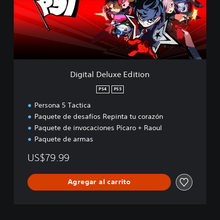
a
l
D
e
l
u
x
e
Digital Deluxe Edition
E
d
PS4
PS5
i
Persona 5 Tactica
t
i
Paquete de desafíos Repinta tu corazón
o
Paquete de invocaciones Pícaro + Raoul
n
Paquete de armas
US$79.99
Agregar al carrito