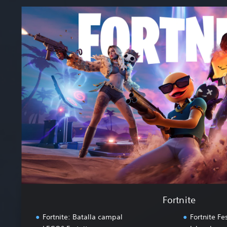
F
o
r
t
n
i
t
e
Fortnite
Fortnite: Batalla campal
Fortnite Fes