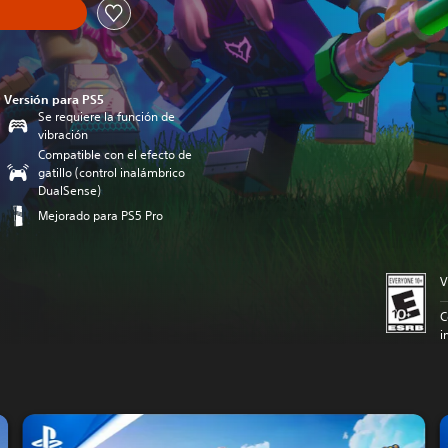
Versión para PS5
Se requiere la función de
vibración
Compatible con el efecto de
gatillo (control inalámbrico
DualSense)
Mejorado para PS5 Pro
V
C
i