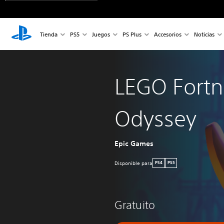
Tienda
PS5
Juegos
PS Plus
Accesorios
Noticias
LEGO Fortn
Odyssey
Epic Games
Disponible para
PS4
PS5
Gratuito