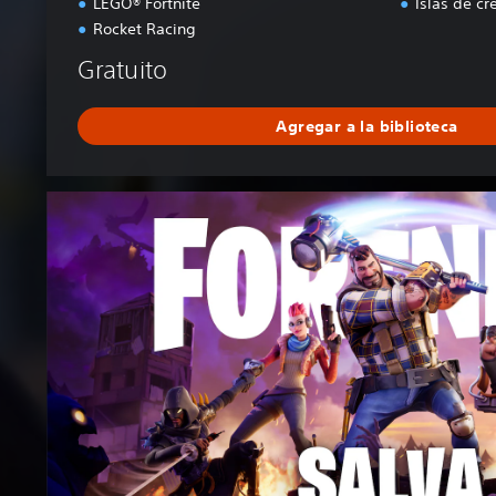
LEGO® Fortnite
Islas de cr
Rocket Racing
Gratuito
Agregar a la biblioteca
F
o
r
t
n
i
t
e
S
a
v
e
t