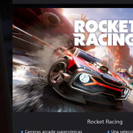
R
o
c
k
e
t
R
a
c
i
n
g
Rocket Racing
Carreras arcade supersónicas
Una selecc