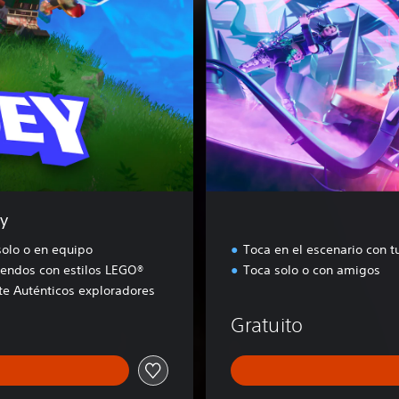
t
e
F
e
s
t
i
v
a
l
y
solo o en equipo
Toca en el escenario con 
endos con estilos LEGO®
Toca solo o con amigos
te Auténticos exploradores
Gratuito