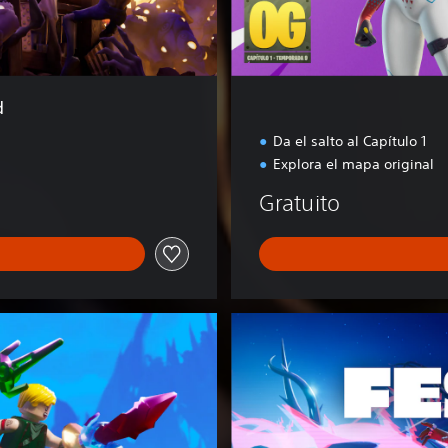
e
n
e
s
d
Da el salto al Capítulo 1
Explora el mapa original
Gratuito
F
o
r
t
n
i