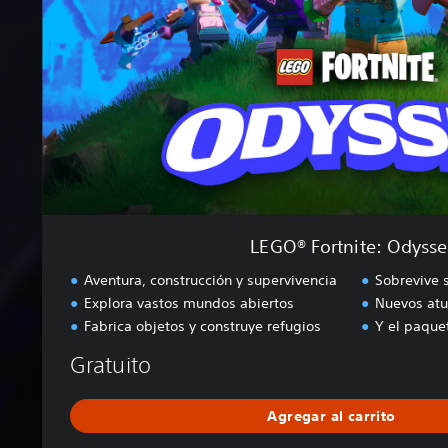
o
r
t
n
i
t
e
:
O
d
y
s
LEGO® Fortnite: Odysse
s
e
Aventura, construcción y supervivencia
Sobrevive 
y
Explora vastos mundos abiertos
Nuevos atu
Fabrica objetos y construye refugios
Y el paque
Gratuito
Agregar al carrito