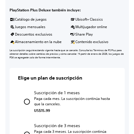
PlayStation Plus Deluxe también incluye:
Catálogo de juegos
Ubisoft+ Classics
Juegos mensuales
Multijugador online
Descuentos exclusivos
Share Play
Almacenamiento en la nube
Contenido exclusivo
La suscripción seguirá estando vigente hasta que se cancele. Consulta los Términos de PS Plus para
obtener detalles sobre cambios de precios y cómo cancelar. *A partir de enero de 2026, los juegos de
PS4 se agregarán solo de forma intermitente.
Elige un plan de suscripción
Suscripción de 1 meses
Paga cada mes. La suscripción continúa hasta
que la canceles.
US$15.99
Suscripción de 3 meses
Paga cada 3 meses. La suscripción continúa