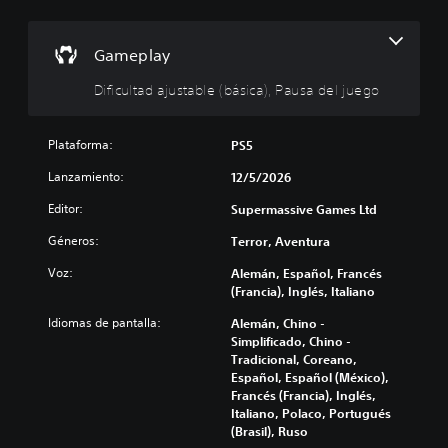
i
n
t
c
c
a
o
o
b
Gameplay
s
n
l
)
t
e
Dificultad ajustable (básica), Pausa del juego
r
(
E
o
b
l
Plataforma:
PS5
l
á
j
u
e
s
Lanzamiento:
12/5/2026
e
s
i
g
d
c
Editor:
Supermassive Games Ltd
o
e
a
s
Géneros:
Terror, Aventura
m
)
o
o
P
Voz:
l
Alemán, Español, Francés
v
u
a
(Francia), Inglés, Italiano
i
e
m
Idiomas de pantalla:
Alemán, Chino -
d
m
e
Simplificado, Chino -
e
n
i
Tradicional, Coreano,
s
t
e
Español, Español (México),
r
e
n
Francés (Francia), Inglés,
e
i
t
Italiano, Polaco, Portugués
d
n
o
(Brasil), Ruso
u
c