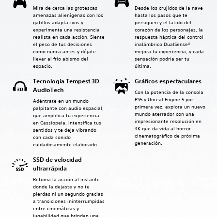
Mira de cerca las grotescas
Desde los crujidos de la nave
amenazas alienígenas con los
hasta los pasos que te
gatillos adaptativos y
persiguen y el latido del
experimenta una resistencia
corazón de los personajes, la
realista en cada acción. Siente
respuesta háptica del control
el peso de tus decisiones
inalámbrico DualSense®
como nunca antes y déjate
mejora tu experiencia, y cada
llevar al frío abismo del
sensación podría ser tu
espacio.
última.
Tecnología Tempest 3D
Gráficos espectaculares
AudioTech
Con la potencia de la consola
PS5 y Unreal Engine 5 por
Adéntrate en un mundo
primera vez, explora un nuevo
palpitante con audio espacial,
mundo aterrador con una
que amplifica tu experiencia
impresionante resolución en
en Cassiopeia, intensifica tus
4K que da vida al horror
sentidos y te deja vibrando
cinematográfico de próxima
con cada sonido
generación.
cuidadosamente elaborado.
SSD de velocidad
ultrarrápida
Retoma la acción al instante
donde la dejaste y no te
pierdas ni un segundo gracias
a transiciones ininterrumpidas
entre cinemáticas y
jugabilidad que brindan una