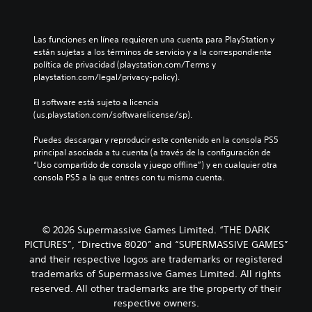
P
c
l
u
i
u
e
r
y
Las funciones en línea requieren una cuenta para PlayStation y 
d
e
e
están sujetas a los términos de servicio y a la correspondiente 
e
l
s
política de privacidad (playstation.com/Terms y 
s
d
u
playstation.com/legal/privacy-policy).
j
e
b
u
s
t
El software está sujeto a licencia 
g
a
í
(us.playstation.com/softwarelicense/sp).
a
f
t
r
í
u
Puedes descargar y reproducir este contenido en la consola PS5 
s
o
l
principal asociada a tu cuenta (a través de la configuración de 
i
g
o
“Uso compartido de consola y juego offline”) y en cualquier otra 
n
e
s
consola PS5 a la que entres con tu misma cuenta.
n
n
p
e
e
a
c
r
r
e
a
a
s
l
l
© 2026 Supermassive Games Limited. “THE DARK
i
d
a
PICTURES”, “Directive 8020” and “SUPERMASSIVE GAMES”
d
e
h
and their respective logos are trademarks or registered
a
l
i
trademarks of Supermassive Games Limited. All rights
d
j
s
reserved. All other trademarks are the property of their
d
u
t
respective owners.
e
e
o