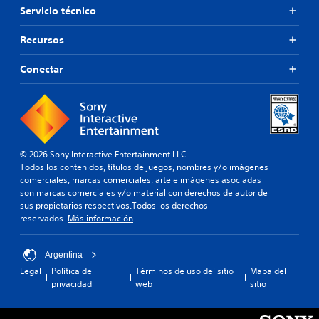
n
u
l
Servicio técnico
t
l
e
o
t
s
Recursos
.
a
.
d
Conectar
a
S
l
e
t
p
e
u
r
n
e
a
d
© 2026 Sony Interactive Entertainment LLC
t
e
Todos los contenidos, títulos de juegos, nombres y/o imágenes
i
j
comerciales, marcas comerciales, arte e imágenes asociadas
v
u
son marcas comerciales y/o material con derechos de autor de
o
g
sus propietarios respectivos.Todos los derechos
p
reservados.
Más información
a
r
r
e
s
d
Argentina
e
i
Legal
Política de
Términos de uso del sitio
Mapa del
f
n
privacidad
web
sitio
i
c
n
o
i