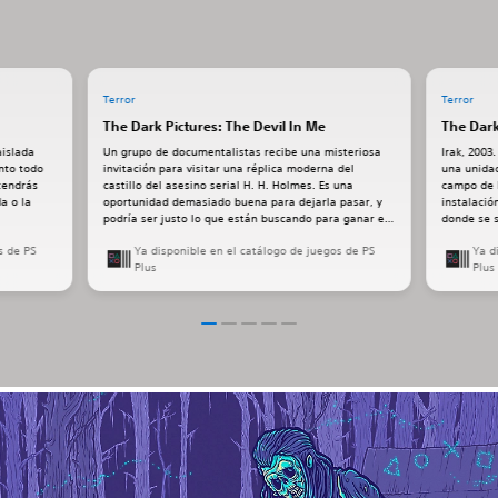
Terror
Terror
The Dark Pictures: The Devil In Me
The Dark
aislada
Un grupo de documentalistas recibe una misteriosa
Irak, 2003.
nto todo
invitación para visitar una réplica moderna del
una unida
 tendrás
castillo del asesino serial H. H. Holmes. Es una
campo de l
a o la
oportunidad demasiado buena para dejarla pasar, y
instalació
podría ser justo lo que están buscando para ganar el
donde se 
interés público que necesitan.
s de PS
Ya disponible en el catálogo de juegos de PS
Ya d
Plus
Plus