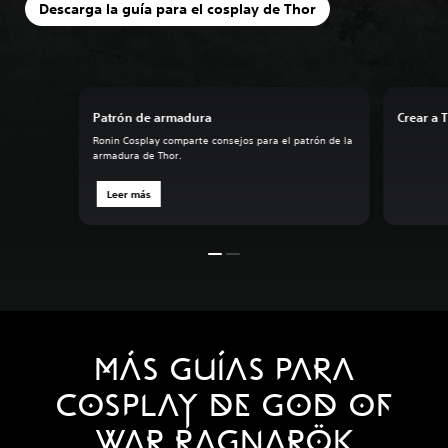
Descarga la guía para el cosplay de Thor
Patrón de armadura
Crear a 
Ronin Cosplay comparte consejos para el patrón de la
armadura de Thor.
Leer más
MÁS GUÍAS PARA
COSPLAY DE GOD OF
WAR RAGNARÖK