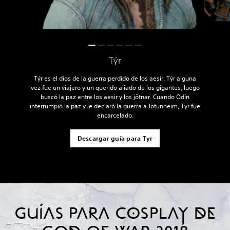
Týr
Týr es el dios de la guerra perdido de los aesir. Týr alguna
vez fue un viajero y un querido aliado de los gigantes, luego
buscó la paz entre los aesir y los jötnar. Cuando Odín
interrumpió la paz y le declaró la guerra a Jötunheim, Tyr fue
encarcelado.
Descargar guía para Tyr
GUÍAS PARA COSPLAY DE