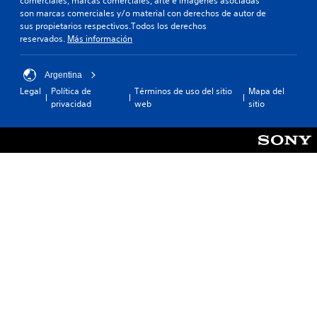
comerciales, marcas comerciales, arte e imágenes asociadas
son marcas comerciales y/o material con derechos de autor de
sus propietarios respectivos.Todos los derechos
reservados.
Más información
Argentina
Legal
Política de
Términos de uso del sitio
Mapa del
privacidad
web
sitio