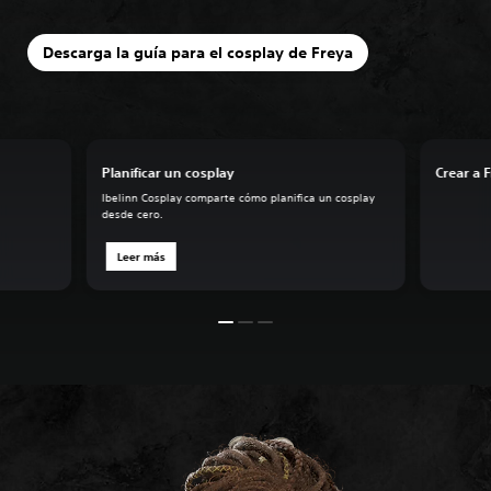
Descarga la guía para el cosplay de Freya
Planificar un cosplay
Crear a 
Ibelinn Cosplay comparte cómo planifica un cosplay
desde cero.
Leer más