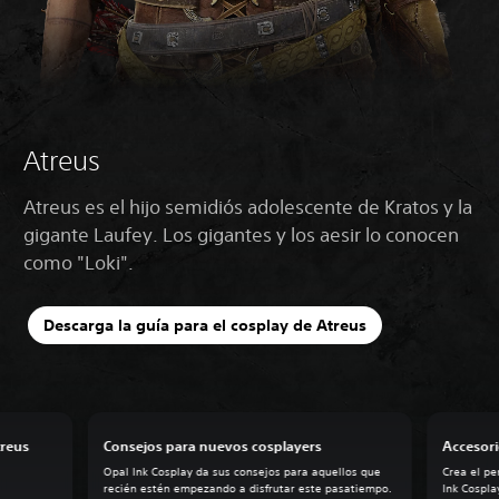
Atreus
Atreus es el hijo semidiós adolescente de Kratos y la
gigante Laufey. Los gigantes y los aesir lo conocen
como "Loki".
Descarga la guía para el cosplay de Atreus
treus
Consejos para nuevos cosplayers
Accesor
Opal Ink Cosplay da sus consejos para aquellos que
Crea el p
recién estén empezando a disfrutar este pasatiempo.
Ink Cospla