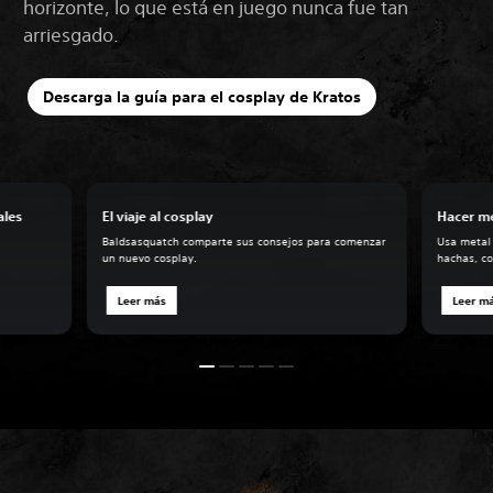
horizonte, lo que está en juego nunca fue tan
arriesgado.
Descarga la guía para el cosplay de Kratos
ales
El viaje al cosplay
Hacer me
Baldsasquatch comparte sus consejos para comenzar
Usa metal 
un nuevo cosplay.
hachas, c
Leer más
Leer m