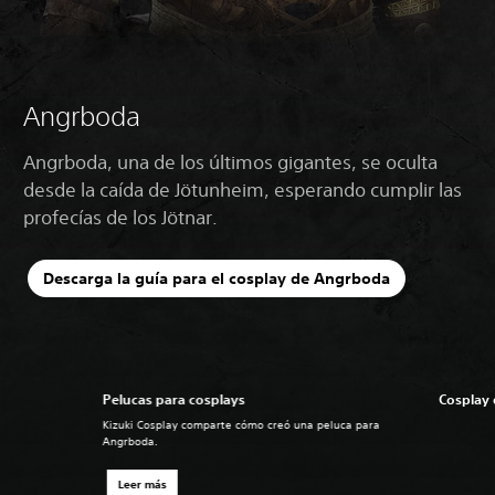
Angrboda
Angrboda, una de los últimos gigantes, se oculta
desde la caída de Jötunheim, esperando cumplir las
profecías de los Jötnar.
Descarga la guía para el cosplay de Angrboda
Pelucas para cosplays
Cosplay
Kizuki Cosplay comparte cómo creó una peluca para
Angrboda.
Leer más