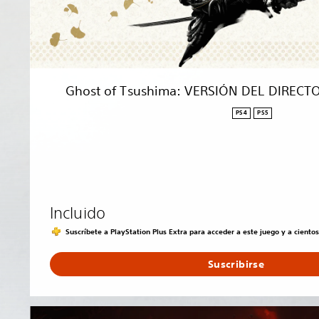
i
m
a
:
V
E
Ghost of Tsushima: VERSIÓN DEL DIRECTOR
R
S
PS4
PS5
I
Ó
N
D
E
L
Incluido
D
I
Suscríbete a PlayStation Plus Extra para acceder a este juego y a ciento
R
E
Suscribirse
C
T
O
G