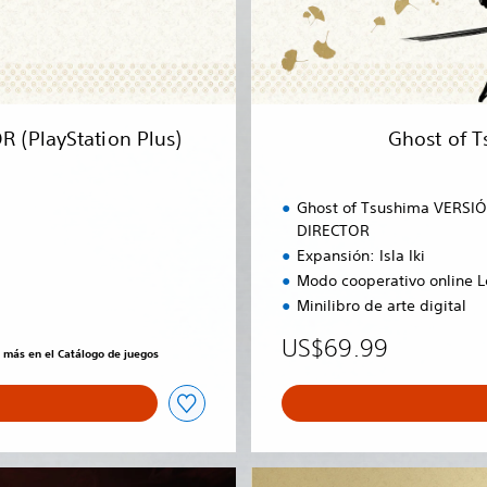
i
m
a
:
V
E
 (PlayStation Plus)
Ghost of 
R
S
I
Ghost of Tsushima VERSI
Ó
DIRECTOR
N
Expansión: Isla Iki
D
Modo cooperativo online 
E
L
Minilibro de arte digital
D
US$69.99
I
s más en el Catálogo de juegos
R
E
C
T
O
G