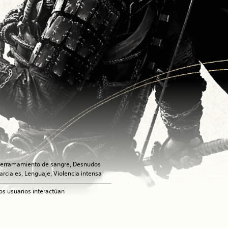
erramamiento de sangre, Desnudos
arciales, Lenguaje, Violencia intensa
os usuarios interactúan