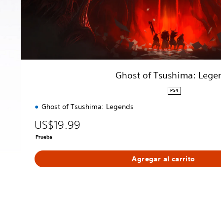
h
i
m
a
:
L
e
Ghost of Tsushima: Lege
g
e
PS4
n
Ghost of Tsushima: Legends
d
s
US$19.99
Prueba
Agregar al carrito