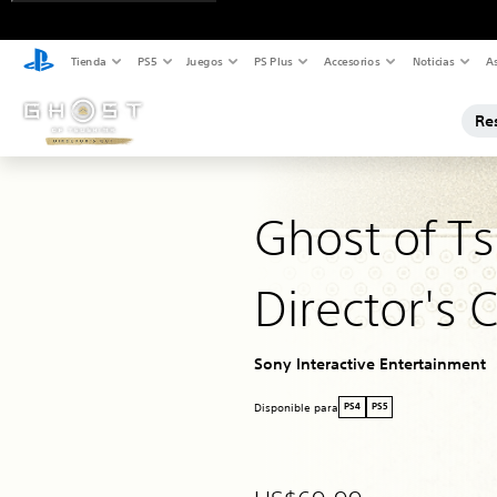
Tienda
PS5
Juegos
PS Plus
Accesorios
Noticias
As
Re
Ghost of T
Director's 
Sony Interactive Entertainment
Disponible para
PS4
PS5