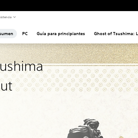
istencia
sumen
PC
Guía para principiantes
Ghost of Tsushima: 
sushima
Cut