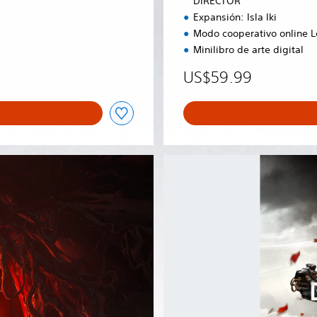
DIRECTOR
N
Expansión: Isla Iki
D
Modo cooperativo online 
E
L
Minilibro de arte digital
D
US$59.99
I
R
E
C
T
O
G
R
h
o
s
t
o
f
T
s
u
s