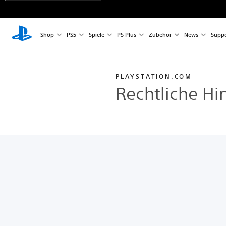
Shop
PS5
Spiele
PS Plus
Zubehör
News
Suppo
PLAYSTATION.COM
Rechtliche Hi