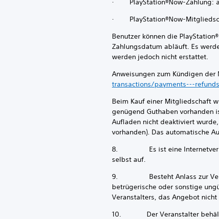
· PlayStation®Now-Zahlung: al
· PlayStation®Now-Mitgliedscha
Benutzer können die PlayStation®
Zahlungsdatum abläuft. Es werde
werden jedoch nicht erstattet.
Anweisungen zum Kündigen der Mi
transactions/payments---refunds
Beim Kauf einer Mitgliedschaft 
genügend Guthaben vorhanden ist
Aufladen nicht deaktiviert wurde
vorhanden). Das automatische Auf
8. Es ist eine Internetverbind
selbst auf.
9. Besteht Anlass zur Vermutu
betrügerische oder sonstige ungü
Veranstalters, das Angebot nich
10. Der Veranstalter behält si