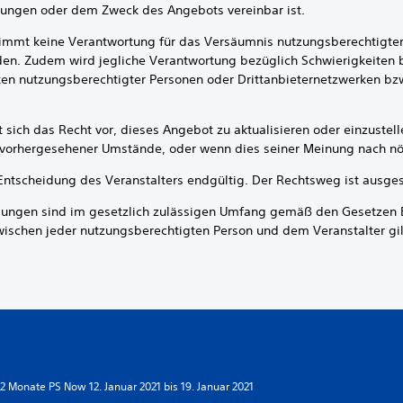
ungen oder dem Zweck des Angebots vereinbar ist.
 keine Verantwortung für das Versäumnis nutzungsberechtigter 
den. Zudem wird jegliche Verantwortung bezüglich Schwierigkeiten 
ken nutzungsberechtigter Personen oder Drittanbieternetzwerken bz
h das Recht vor, dieses Angebot zu aktualisieren oder einzustell
orhergesehener Umstände, oder wenn dies seiner Meinung nach nöt
tscheidung des Veranstalters endgültig. Der Rechtsweg ist ausges
n sind im gesetzlich zulässigen Umfang gemäß den Gesetzen E
zwischen jeder nutzungsberechtigten Person und dem Veranstalter gil
 Monate PS Now 12. Januar 2021 bis 19. Januar 2021