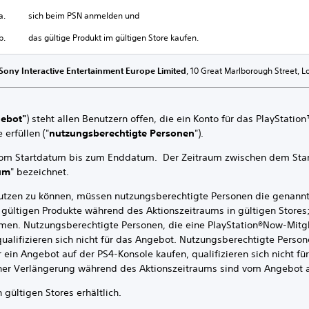
a. sich beim PSN anmelden und
b. das gültige Produkt im gültigen Store kaufen.
Sony Interactive Entertainment Europe Limited
, 10 Great Marlborough Street, 
ebot"
) steht allen Benutzern offen, die ein Konto für das PlayStatio
 erfüllen ("
nutzungsberechtigte Personen
").
tartdatum bis zum Enddatum. Der Zeitraum zwischen dem Sta
aum
" bezeichnet.
u können, müssen nutzungsberechtigte Personen die genannten
r gültigen Produkte während des Aktionszeitraums in gültigen Stores
en. Nutzungsberechtigte Personen, die eine PlayStation®Now-Mitgl
 qualifizieren sich nicht für das Angebot. Nutzungsberechtigte Perso
r ein Angebot auf der PS4-Konsole kaufen, qualifizieren sich nicht f
cher Verlängerung während des Aktionszeitraums sind vom Angebot
tigen Stores erhältlich.