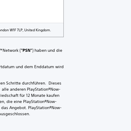
London W1F 7LP, United Kingdom.
n™Network (
"PSN"
) haben und die
rtdatum und dem Enddatum wird
 Schritte durchführen. Dieses
; alle anderen PlayStation®Now-
iedschaft für 12 Monate kaufen
nen, die eine PlayStation®Now-
ür das Angebot. PlayStation®Now-
 ausgeschlossen.