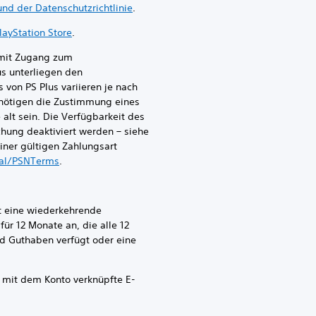
d der Datenschutzrichtlinie
.
ayStation Store
.
mit Zugang zum
us unterliegen den
von PS Plus variieren je nach
enötigen die Zustimmung eines
alt sein. Die Verfügbarkeit des
chung deaktiviert werden – siehe
iner gültigen Zahlungsart
gal/PSNTerms
.
lt eine wiederkehrende
ür 12 Monate an, die alle 12
 Guthaben verfügt oder eine
 mit dem Konto verknüpfte E-