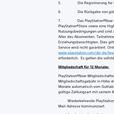
5. Die Registrierung für PSN
6. Die Rückgabe von gültig
7. Das PlayStation®Now-Abonn
PlayStation®Store sowie eine Hi
Nutzungsbedingungen und sind au
Alter des Abonnenten. Teilnehme
Erziehungsberechtigten. Dies gil
Service wird nicht garantiert. O
www.playstation.com/de-de/leg
erforderlich. Es gelten die vol
Mitgliedschaft für 12 Monate:
PlayStation®Now-Mitgliedschaften
Mitgliedschaftsgebühr in Höhe des
Monate automatisch vom Guthabe
gültige Zahlungsart mit seinem Ko
· Wiederkehrende PlayStation®N
Mail-Adresse kommuniziert.