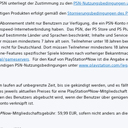
 unterliegt der Zustimmung zu den
PSN-Nutzungsbedingungen un
en Produkten erfolgt gemäß den
Stornierungsbedingungen des Pl
ement steht nur Benutzern zur Verfügung, die ein PSN-Konto 
ghspeed-Internetverbindung haben. Das PSN, der PS Store und PS Pl
f bestimmte Länder und Sprachen beschränkt; Inhalte und Services 
r müssen mindestens 7 Jahre alt sein. Teilnehmer unter 18 Jahren b
t nicht für Deutschland. Dort müssen Teilnehmer mindestens 18 Jahre 
nline-Features spezifischer Spiele können nach vorheriger Bekanntma
al/gameservers
. Für den Kauf von PlayStation®Now ist die Angabe e
lständigen PSN-Nutzungsbedingungen unter
www.playstation.com/le
 laufen auf unbegrenzte Zeit, bis sie gekündigt werden, und es fäl
 jeweils aktuellen Preises für eine PlayStation®Now-Mitgliedschaft f
n des Benutzers abgebucht wird, wenn der Benutzer über genügend
nto verknüpft ist.
ow-Mitgliedschaftsgebühr: 59,99 EUR, sofern nicht anders an die