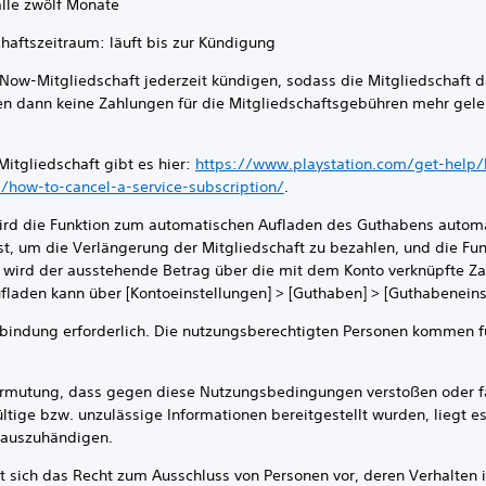
le zwölf Monate
ftszeitraum: läuft bis zur Kündigung
Now-Mitgliedschaft jederzeit kündigen, sodass die Mitgliedschaft 
n dann keine Zahlungen für die Mitgliedschaftsgebühren mehr gelei
tgliedschaft gibt es hier:
https://www.playstation.com/get-help/h
/how-to-cancel-a-service-subscription/
.
wird die Funktion zum automatischen Aufladen des Guthabens automat
, um die Verlängerung der Mitgliedschaft zu bezahlen, und die Fun
, wird der ausstehende Betrag über die mit dem Konto verknüpfte Za
laden kann über [Kontoeinstellungen] > [Guthaben] > [Guthabeneins
ung erforderlich. Die nutzungsberechtigten Personen kommen für
ng, dass gegen diese Nutzungsbedingungen verstoßen oder fals
ltige bzw. unzulässige Informationen bereitgestellt wurden, liegt e
t auszuhändigen.
ch das Recht zum Ausschluss von Personen vor, deren Verhalten i