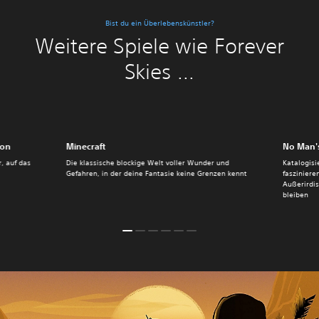
Bist du ein Überlebenskünstler?
Weitere Spiele wie Forever
Skies ...
ion
Minecraft
No Man
, auf das
Die klassische blockige Welt voller Wunder und
Katalogisi
Gefahren, in der deine Fantasie keine Grenzen kennt
fasziniere
Außerirdi
bleiben