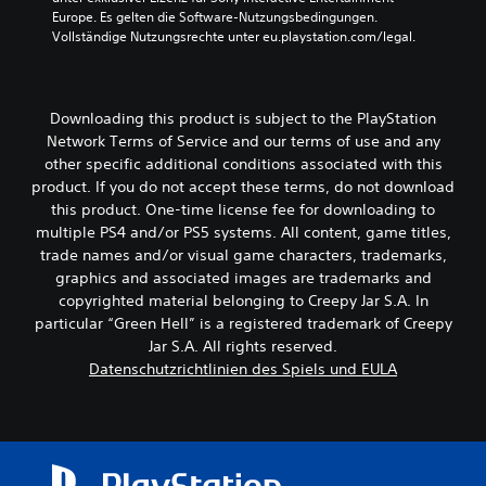
i
n
Europe. Es gelten die Software-Nutzungsbedingungen. 
c
F
Vollständige Nutzungsrechte unter eu.playstation.com/legal.
h
i
t
g
u
D
r
u
Downloading this product is subject to the PlayStation
e
k
Network Terms of Service and our terms of use and any
n
a
other specific additional conditions associated with this
.
n
product. If you do not accept these terms, do not download
n
this product. One-time license fee for downloading to
s
G
t
multiple PS4 and/or PS5 systems. All content, game titles,
r
d
trade names and/or visual game characters, trademarks,
o
i
graphics and associated images are trademarks and
ß
e
copyrighted material belonging to Creepy Jar S.A. In
e
B
particular “Green Hell” is a registered trademark of Creepy
U
e
n
Jar S.A. All rights reserved.
l
e
t
Datenschutzrichtlinien des Spiels und EULA
g
e
u
r
n
t
g
i
e
t
n