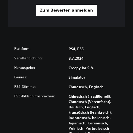
f
i
u
t
Zum Bewerten anmelden
n
e
k
l
t
(
i
e
o
i
n
e
n
n
Plattform:
PS4, PS5
f
,
a
Veröffentlichung:
8.7.2024
d
c
i
h
Herausgeber:
Creepy Jar S.A.
e
)
d
Genres:
Simulator
D
i
a
r
PS5-Stimme:
Chinesisch, Englisch
s
b
PS5-Bildschirmsprachen:
Chinesisch (Traditionell),
S
e
Chinesisch (Vereinfacht),
p
i
Deutsch, Englisch,
i
m
Französisch (Frankreich),
e
S
Indonesisch, Italienisch,
l
p
Japanisch, Koreanisch,
e
i
Polnisch, Portugiesisch
n
e