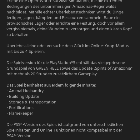
Erlebe eine Open-World-Survival-Simulation, die die extremen
Bedingungen des unbarmherzigen Amazonas-Regenwalds
nachbildet. Mithilfe echter Überlebenstechniken wirst du Dinge
fertigen, jagen, kämpfen und Ressourcen sammeln. Baue ein
provisorisches Lager oder errichte eine Festung, doch vor allem
vergiss niemals, deine Wunden zu versorgen und einen klaren Kopf
zu behalten.
Überlebe alleine oder versuche dein Glück im Online-Koop-Modus
mit bis zu 4 Spielern.
Die Spielversion für die PlayStation®5 enthält das vielgepriesene
Grundspiel von GREEN HELL sowie das Update „Spirits of Amazonia“
mit mehr als 20 Stunden zusätzlichem Gameplay.
Das Spiel beinhaltet außerdem folgende Inhalte:
- Animal Husbandry
- Building Update
- Storage & Transportation
- Fortifications
- Flamekeeper
Die PS5®-Version des Spiels ist aufgrund von unterschiedlichen
Spielinhalten und Online-Funktionen nicht kompatibel mit der
PS4®-Version.