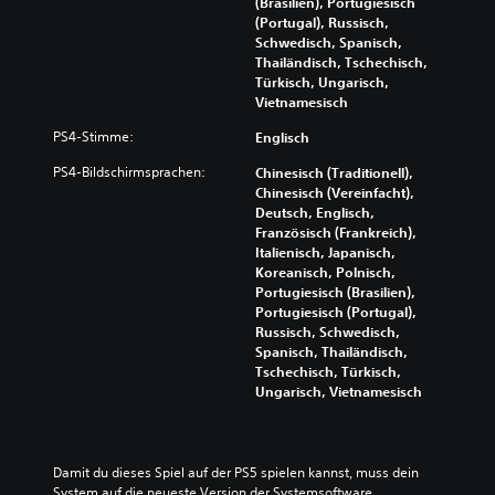
(Brasilien), Portugiesisch
t
l
(Portugal), Russisch,
h
e
Schwedisch, Spanisch,
ä
n
Thailändisch, Tschechisch,
l
h
Türkisch, Ungarisch,
t
e
Vietnamesisch
U
l
n
f
PS4-Stimme:
Englisch
t
e
e
n
PS4-Bildschirmsprachen:
Chinesisch (Traditionell),
r
,
Chinesisch (Vereinfacht),
t
s
Deutsch, Englisch,
i
e
Französisch (Frankreich),
t
p
Italienisch, Japanisch,
e
a
Koreanisch, Polnisch,
l
r
Portugiesisch (Brasilien),
n
a
Portugiesisch (Portugal),
u
t
Russisch, Schwedisch,
r
a
Spanisch, Thailändisch,
f
k
Tschechisch, Türkisch,
ü
t
Ungarisch, Vietnamesisch
r
i
d
v
i
i
e
e
Damit du dieses Spiel auf der PS5 spielen kannst, muss dein 
H
r
System auf die neueste Version der Systemsoftware 