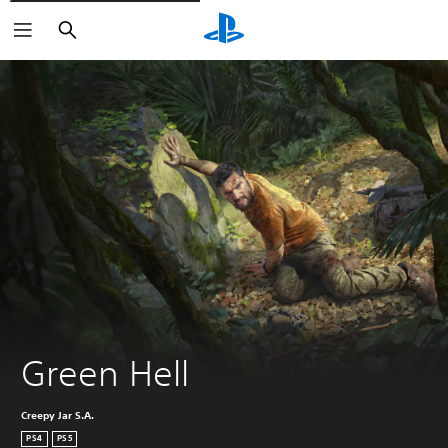
Suchen
Green Hell
Creepy Jar S.A.
PS4
PS5