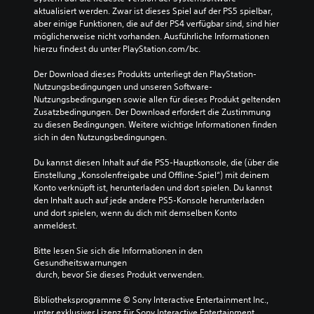
a
e
aktualisiert werden. Zwar ist dieses Spiel auf der PS5 spielbar, 
u
n
aber einige Funktionen, die auf der PS4 verfügbar sind, sind hier 
p
.
möglicherweise nicht vorhanden. Ausführliche Informationen 
t
hierzu findest du unter PlayStation.com/bc.
s
S
t
Der Download dieses Produkts unterliegt den PlayStation-
t
o
Nutzungsbedingungen und unseren Software-
e
r
Nutzungsbedingungen sowie allen für dieses Produkt geltenden 
u
y
Zusatzbedingungen. Der Download erfordert die Zustimmung 
u
e
zu diesen Bedingungen. Weitere wichtige Informationen finden 
n
r
sich in den Nutzungsbedingungen.
d
e
d
l
Du kannst diesen Inhalt auf die PS5-Hauptkonsole, die (über die 
i
e
Einstellung „Konsolenfreigabe und Offline-Spiel“) mit deinem 
e
Konto verknüpft ist, herunterladen und dort spielen. Du kannst 
m
w
den Inhalt auch auf jede andere PS5-Konsole herunterladen 
e
i
und dort spielen, wenn du dich mit demselben Konto 
n
c
anmeldest.
t
h
t
ü
Bitte lesen Sie sich die Informationen in den 
i
b
Gesundheitswarnungen
g
e
 durch, bevor Sie dieses Produkt verwenden.
s
r
t
Bibliotheksprogramme © Sony Interactive Entertainment Inc., 
s
e
unter exklusiver Lizenz für Sony Interactive Entertainment 