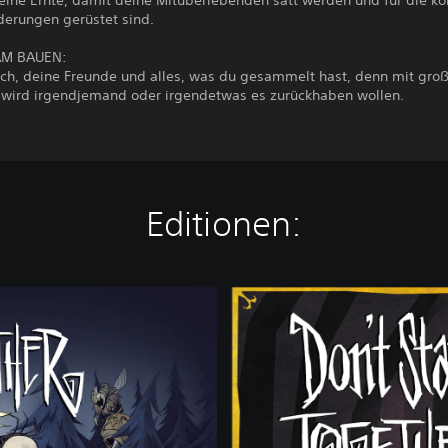
eine Ernte, damit deine Mitüberlebenden satt werden und für die
derungen gerüstet sind.
M BAUEN:
ich, deine Freunde und alles, was du gesammelt hast, denn mit gro
t wird irgendjemand oder irgendetwas es zurückhaben wollen.
Editionen:
S
t
a
r
t
e
r
E