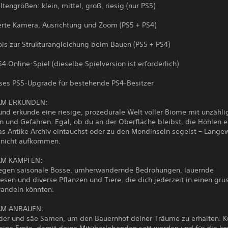
tengrößen: klein, mittel, groß, riesig (nur PS5)
erte Kamera, Ausrichtung und Zoom (PS5 + PS4)
ols zur Strukturangleichung beim Bauen (PS5 + PS4)
4 Online-Spiel (dieselbe Spielversion ist erforderlich)
oses PS5-Upgrade für bestehende PS4-Besitzer
AM ERKUNDEN:
und erkunde eine riesige, prozedurale Welt voller Biome mit unzähli
 und Gefahren. Egal, ob du an der Oberfläche bleibst, die Höhlen e
das Antike Archiv eintauchst oder zu den Mondinseln segelst – Lange
l nicht aufkommen.
M KÄMPFEN:
gen saisonale Bosse, umherwandernde Bedrohungen, lauernde
sen und diverse Pflanzen und Tiere, die dich jederzeit in einen gru
wandeln könnten.
AM ANBAUEN:
lder und säe Samen, um den Bauernhof deiner Träume zu erhalten.