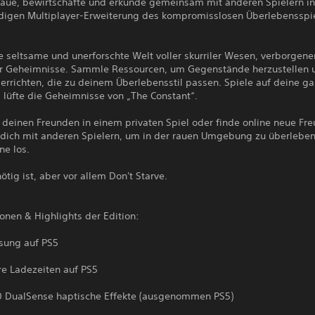
aue, bewirtschafte und erkunde gemeinsam mit anderen Spielern in
digen Multiplayer-Erweiterung des kompromisslosen Überlebensspie
ne seltsame und unerforschte Welt voller skurriler Wesen, verborgen
er Geheimnisse. Sammle Ressourcen, um Gegenstände herzustellen 
errichten, die zu deinem Überlebensstil passen. Spiele auf deine g
 lüfte die Geheimnisse von „The Constant“.
 deinen Freunden in einem privaten Spiel oder finde online neue Fr
dich mit anderen Spielern, um in der rauen Umgebung zu überleben
ne los.
ötig ist, aber vor allem Don't Starve.
onen & Highlights der Edition:
ösung auf PS5
re Ladezeiten auf PS5
0 DualSense haptische Effekte (ausgenommen PS5)