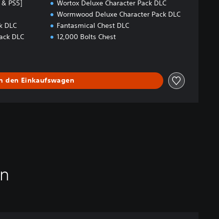
 & PS5]
Wortox Deluxe Character Pack DLC
Wormwood Deluxe Character Pack DLC
k DLC
Fantasmical Chest DLC
ack DLC
12,000 Bolts Chest
In den Einkaufswagen
en