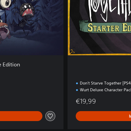
d
i
t
i
o
n
e Edition
Don't Starve Together [PS4
Wurt Deluxe Character Pac
€19,99