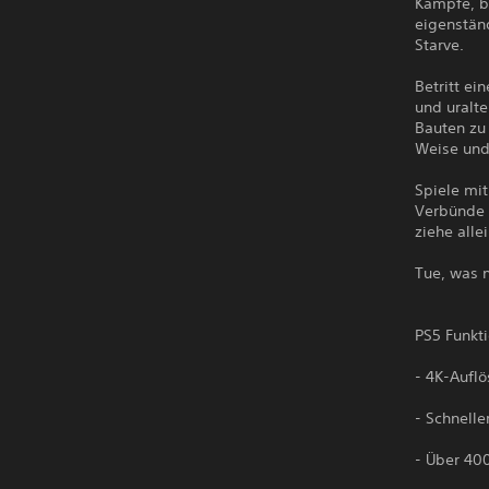
Kämpfe, b
eigenstän
Starve.
Betritt ei
und uralt
Bauten zu 
Weise und
Spiele mit
Verbünde 
ziehe allei
Tue, was n
PS5 Funkti
- 4K-Aufl
- Schnelle
- Über 40