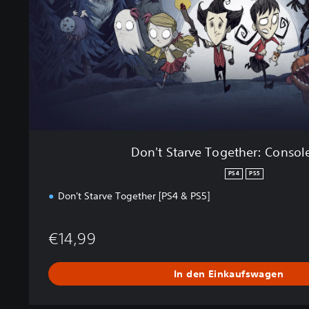
r
v
e
T
o
g
e
t
h
e
Don't Starve Together: Consol
r
:
PS4
PS5
C
Don't Starve Together [PS4 & PS5]
o
n
s
€14,99
o
l
e
In den Einkaufswagen
E
d