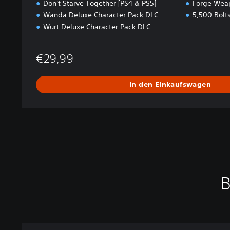
Don't Starve Together [PS4 & PS5]
Forge Wea
Wanda Deluxe Character Pack DLC
5,500 Bolt
Wurt Deluxe Character Pack DLC
€29,99
In den Einkaufswagen
B