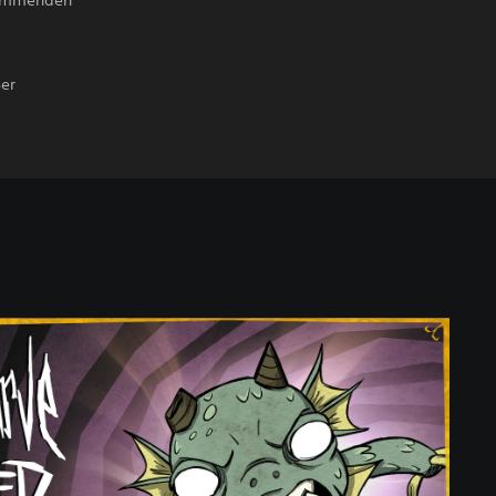
 kommenden
ßer