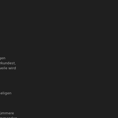
gen
rkundest,
weile wird
seligen
 Kümmere