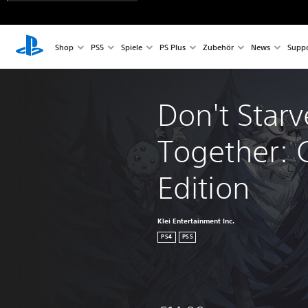
Shop
PS5
Spiele
PS Plus
Zubehör
News
Suppo
Don't Starv
Together: 
Edition
Klei Entertainment Inc.
PS4
PS5