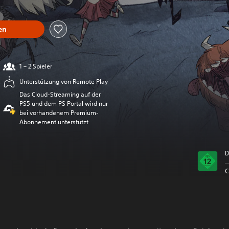
en
1 – 2 Spieler
Unterstützung von Remote Play
Das Cloud-Streaming auf der
PS5 und dem PS Portal wird nur
bei vorhandenem Premium-
Abonnement unterstützt
D
C