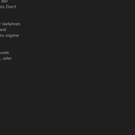
 der
ls Don't
er Gefahren
und
anz eigene
eunde.
, oder