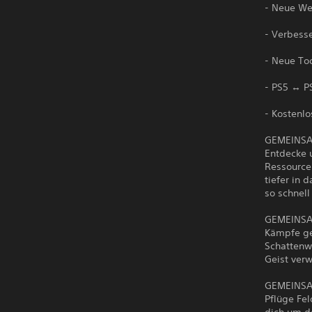
- Neue Wel
- Verbess
- Neue To
- PS5 ↔ PS
- Kostenl
GEMEINS
Entdecke 
Ressourcen
tiefer in 
so schnel
GEMEINSA
Kämpfe ge
Schattenwe
Geist ver
GEMEINS
Pflüge Fe