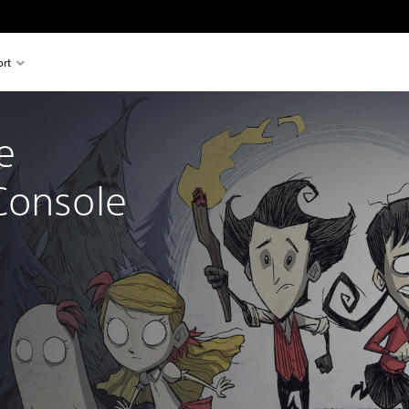
rt
e 
Console 