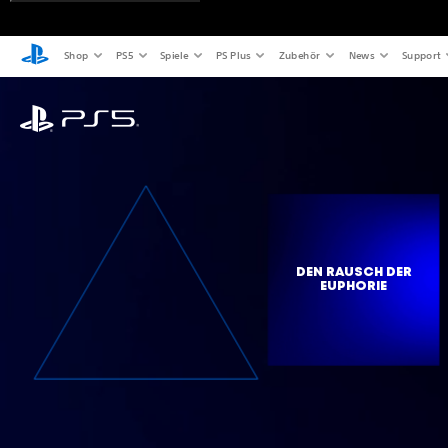
Shop
PS5
Spiele
PS Plus
Zubehör
News
Support
DEN RAUSCH DER
EUPHORIE