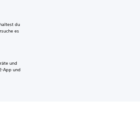
haltest du
rsuche es
eräte und
VR2-App und