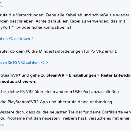
C
rüfe die Verbindungen. Ziehe alle Kabel ab und schließe sie wieder 
nden beschrieben. Achte darauf, ein Kabel zu verwenden, das mit
ayPort™ 1.4 oder höher kompatibel ist.
 dem PC einrichten
rüfe, ob dein PC die Mindestanforderungen für PS VR2 erfüllt.
gen für PS VR2 auf dem PC
e SteamVR® und gehe zu
SteamVR
>
Einstellungen
>
Reiter Entwickl
tmodus aktivieren
.
che, deine PS VR2 über einen anderen USB-Port anzuschließen.
 die PlayStation®VR2-App und überprüfe deine Verbindung.
wissere dich, dass du die neuesten Treiber für deine Grafikkarte ve
du Probleme mit den neuesten Treibern hast, versuche es mit einer 
n.