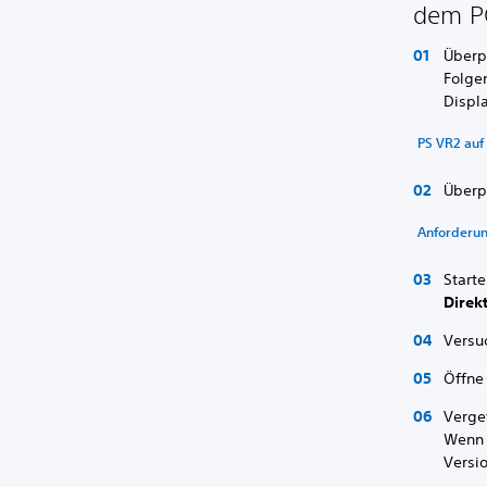
dem P
Überp
Folge
Displ
PS VR2 auf
Überp
Anforderun
Start
Direk
Versu
Öffne
Verge
Wenn 
Versio