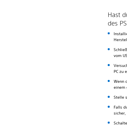
Hast d
des PS
Install
Herstel
Schlie
vom USB
Versuc
PC zu e
Wenn d
einem 
Stelle 
Falls d
sicher,
Schalt