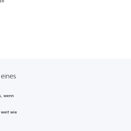
en
 eines
rs, wenn
 weit wie