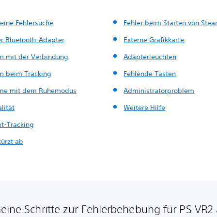
eine Fehlersuche
Fehler beim Starten von Ste
er Bluetooth-Adapter
Externe Grafikkarte
m mit der Verbindung
Adapterleuchten
m beim Tracking
Fehlende Tasten
eme mit dem Ruhemodus
Administratorproblem
lität
Weitere Hilfe
t-Tracking
türzt ab
eine Schritte zur Fehlerbehebung für PS VR2 