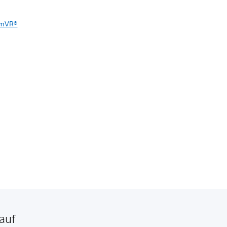
amVR®
auf