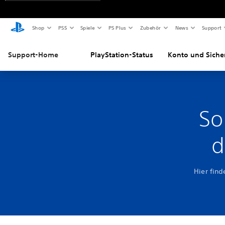
Shop
PS5
Spiele
PS Plus
Zubehör
News
Support
Support-Home
PlayStation-Status
Konto und Siche
So
d
Hier find