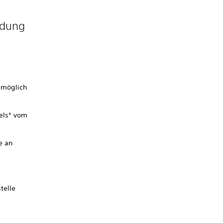
ndung
 möglich
els* vom
e an
telle