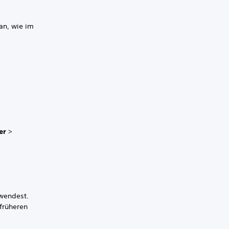
an, wie im
er
>
rwendest.
früheren