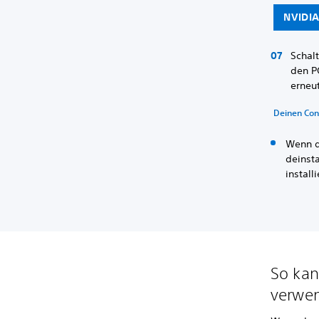
NVIDIA
Schal
den P
erneut
Deinen Con
Wenn du
deinsta
install
So kan
verwe