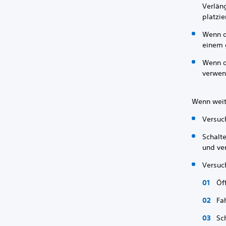
Verlän
platzie
Wenn d
einem 
Wenn d
verwen
Wenn weit
Versuc
Schalt
und ve
Versuch
Öf
Fa
Sc