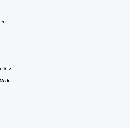
dete
endete
n Modus