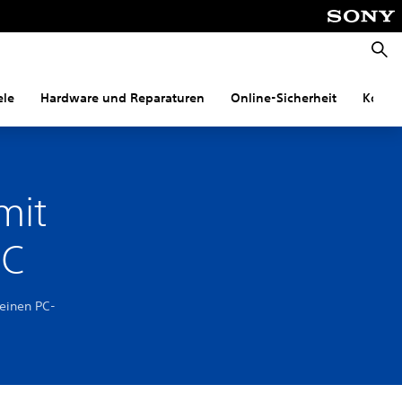
Suche
ele
Hardware und Reparaturen
Online-Sicherheit
Konnek
mit
PC
deinen PC-