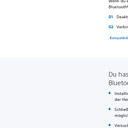
Wenn du e
Bluetooth
Deakt
Verbi
Kompatibil
Du has
Blueto
Install
der Her
Schlie
möglich
Versuc