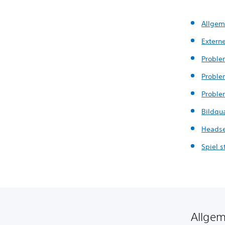
Allgem
Extern
Proble
Proble
Probl
Bildqua
Headse
Spiel s
Allgem