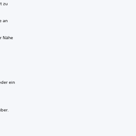
t zu
e an
er Nähe
eder ein
iber.