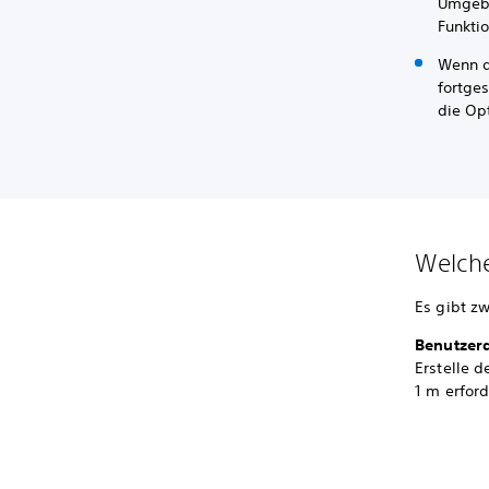
Umgebu
Funkti
Wenn d
fortges
die Op
Welche
Es gibt zw
Benutzerd
Erstelle d
1 m erford