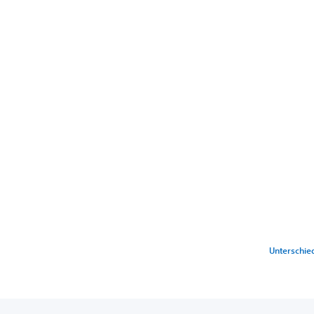
Unterschie