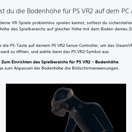
st du die Bodenhöhe für PS VR2 auf dem PC 
eine VR-Spiele problemlos spielen kannst, solltest du sicherstelle
höhe des Spielbereichs auf gleicher Höhe mit dem Boden deines 
e die PS-Taste auf deinem PS VR2 Sense-Controller, um das Steam
oard zu öffnen, und wähle dann das PS VR2-Symbol aus.
e
Zum Einrichten des Spielbereichs für PS VR2
>
Bodenhöhe
.
ge zum Anpassen der Bodenhöhe die Bildschirmanweisungen.