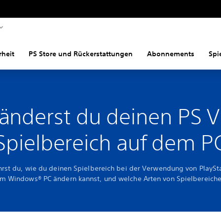
rheit
PS Store und Rückerstattungen
Abonnements
Spi
änderst du deinen PS 
Spielbereich auf dem P
hrst du, wie du deinen Spielbereich bei der Verwendung von PlayS
m Windows® PC ändern kannst, und welche Arten von Spielbereiche