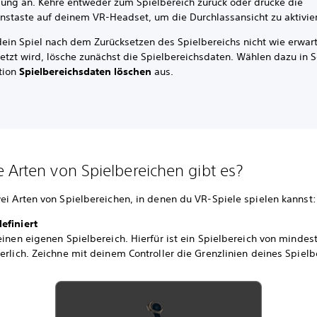
ng an. Kehre entweder zum Spielbereich zurück oder drücke die
onstaste auf deinem VR-Headset, um die Durchlassansicht zu aktivie
ein Spiel nach dem Zurücksetzen des Spielbereichs nicht wie erwar
etzt wird, lösche zunächst die Spielbereichsdaten. Wählen dazu in Sc
tion
Spielbereichsdaten löschen
aus.
 Arten von Spielbereichen gibt es?
ei Arten von Spielbereichen, in denen du VR-Spiele spielen kannst:
efiniert
einen eigenen Spielbereich. Hierfür ist ein Spielbereich von mindes
erlich. Zeichne mit deinem Controller die Grenzlinien deines Spielb