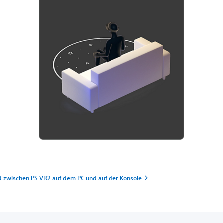
d zwischen PS VR2 auf dem PC und auf der Konsole