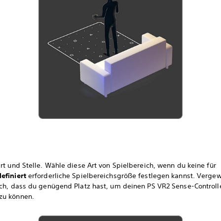
rt und Stelle. Wähle diese Art von Spielbereich, wenn du keine für
efiniert
erforderliche Spielbereichsgröße festlegen kannst. Vergew
ach, dass du genügend Platz hast, um deinen PS VR2 Sense-Controlle
zu können.