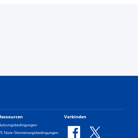
Ressourcen
Verbinden
Nutzungsbedingungen
PS Store-Stornierungsbedingungen