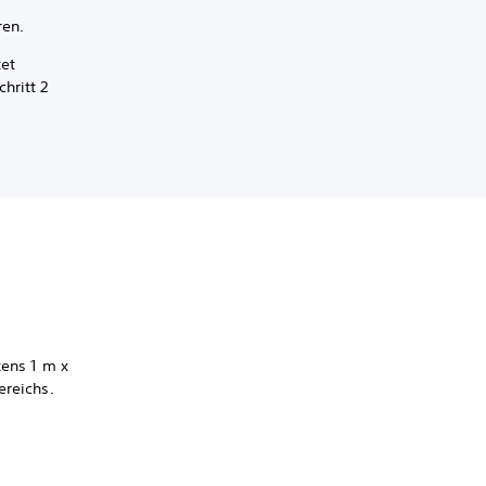
ren.
tet
hritt 2
tens 1 m x
ereichs.