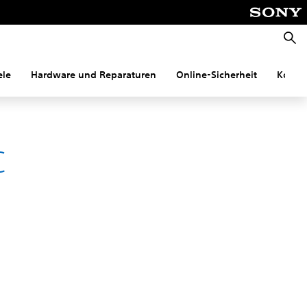
Suche
ele
Hardware und Reparaturen
Online-Sicherheit
Konnek
C