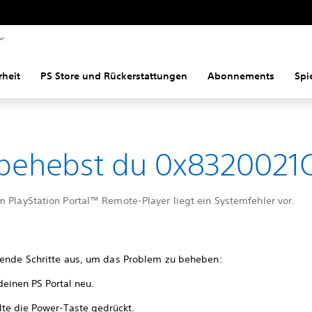
rheit
PS Store und Rückerstattungen
Abonnements
Spi
behebst du 0x8320021
m PlayStation Portal™ Remote-Player liegt ein Systemfehler vor.
gende Schritte aus, um das Problem zu beheben:
deinen PS Portal neu.
lte die Power-Taste gedrückt.