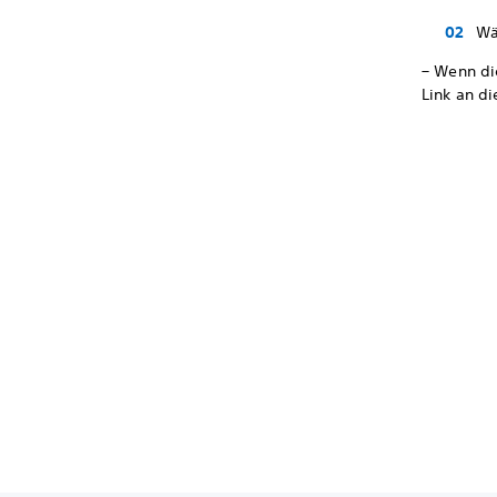
Wä
– Wenn die
Link an d