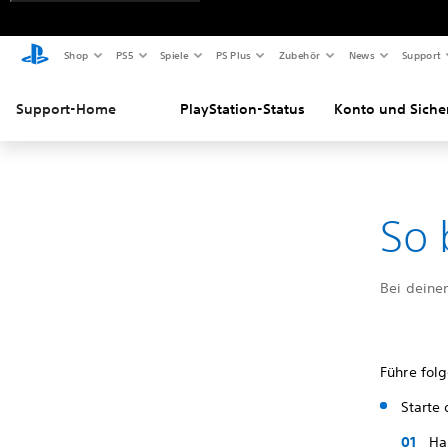
Shop
PS5
Spiele
PS Plus
Zubehör
News
Support
Support-Home
PlayStation-Status
Konto und Siche
So 
Bei deine
Führe fol
Starte 
Ha