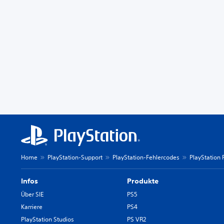
Home
PlayStation-Support
PlayStation-Fehlercodes
PlayStation 
Infos
Produkte
Über SIE
PS5
Karriere
PS4
PlayStation Studios
PS VR2