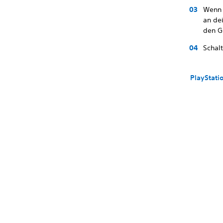
Wenn 
an de
den G
Schal
PlayStati