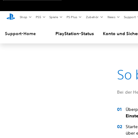
Shop
PS5
Spiele
PS Plus
Zubehör
News
Support
Support-Home
PlayStation-Status
Konto und Siche
So 
Bei der He
Überp
Einst
Start
über 