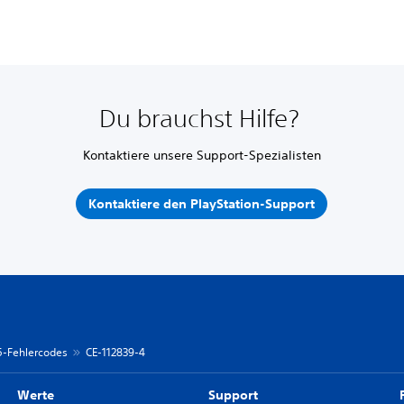
Du brauchst Hilfe?
Kontaktiere unsere Support-Spezialisten
Kontaktiere den PlayStation-Support
 5-Fehlercodes
CE-112839-4
Werte
Support