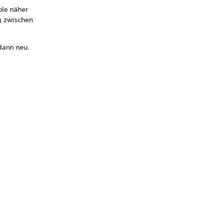
ole näher
g zwischen
dann neu.