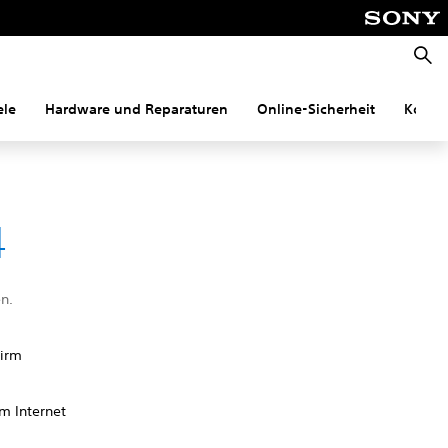
Suche
ele
Hardware und Reparaturen
Online-Sicherheit
Konnek
4
n.
hirm
m Internet