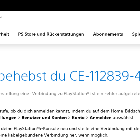
rheit
PS Store und Rückerstattungen
Abonnements
Spi
behebst du CE-112839-
rstellung einer Verbindung zu PlayStation® ist ein Fehler aufgetrete
rüfe, ob du dich anmelden kannst, indem du auf dem Home-Bildsc
ellungen
>
Benutzer und Konten
>
Konto
>
Anmelden
auswählst.
e deine PlayStation®5-Konsole neu und stelle eine Verbindung mit de
eine kabelgebundene Verbindung her, wenn möglich.