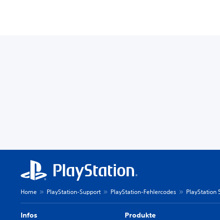
Home
PlayStation-Support
PlayStation-Fehlercodes
PlayStation
Infos
Produkte