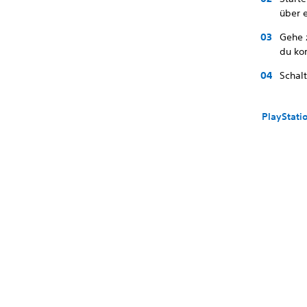
über 
Gehe
du ko
Schal
PlayStati