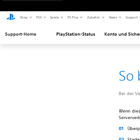
Shop
PS5
Spiele
PS Plus
Zubehör
News
Support
Support-Home
PlayStation-Status
Konto und Siche
So 
Bei der Ve
Wenn diese
Serververb
Überpr
Start