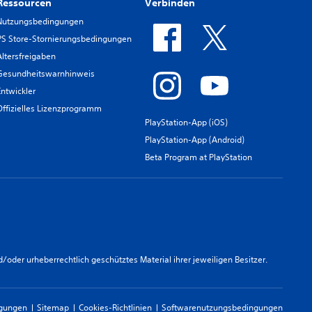
Ressourcen
Verbinden
Nutzungsbedingungen
PS Store-Stornierungsbedingungen
Altersfreigaben
Gesundheitswarnhinweis
Entwickler
Offizielles Lizenzprogramm
PlayStation-App (iOS)
PlayStation-App (Android)
Beta Program at PlayStation
er urheberrechtlich geschütztes Material ihrer jeweiligen Besitzer.
ngungen
Sitemap
Cookies-Richtlinien
Softwarenutzungsbedingungen