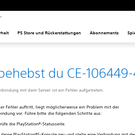
rheit
PS Store und Rückerstattungen
Abonnements
Spi
behebst du CE-106449-
rbindung mit dem Server ist ein Fehler aufgetreten.
r Fehler auftritt, liegt möglicherweise ein Problem mit der
indung vor. Führe bitte die folgenden Schritte aus:
üfe die PlayStation®-Statusseite.
e deine PlayStation®5-Konsole neu und stelle eine Verbindung mit de