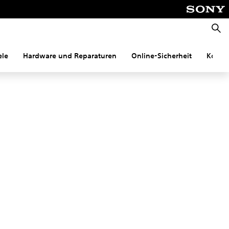
Suche
ele
Hardware und Reparaturen
Online-Sicherheit
Konnek