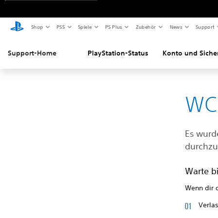
Shop
PS5
Spiele
PS Plus
Zubehör
News
Support
Support-Home
PlayStation-Status
Konto und Siche
WC
Es wurde
durchzu
Warte b
Wenn dir d
Verla