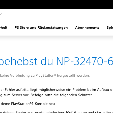
rheit
PS Store und Rückerstattungen
Abonnements
Spi
behebst du NP-32470-
 keine Verbindung zu PlayStation® hergestellt werden.
er Fehler auftritt, liegt möglicherweise ein Problem beim Aufbau d
 zum Server vor. Befolge bitte die folgenden Schritte:
e deine PlayStation®4-Konsole neu.
te deinen Router aus, warte mindestens fünf Minuten und starte ihn 