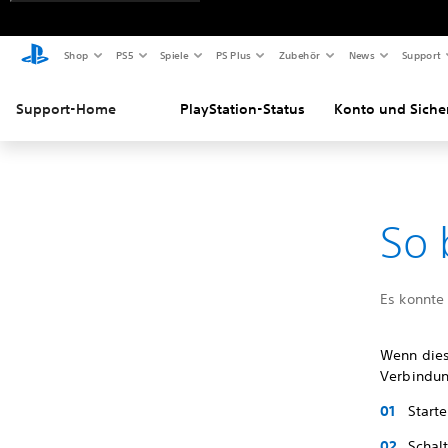
Shop
PS5
Spiele
PS Plus
Zubehör
News
Support
Support-Home
PlayStation-Status
Konto und Siche
So 
Es konnte
Wenn dies
Verbindung
Start
Schal