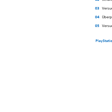
Versu
Überp
Versuc
PlayStati