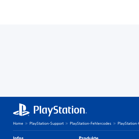
Home
PlayStation-Support
PlayStation-Fehlercodes
PlayStation
Infos
Produkte