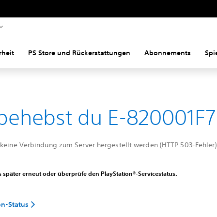
rheit
PS Store und Rückerstattungen
Abonnements
Spi
behebst du E-820001F7
 keine Verbindung zum Server hergestellt werden (HTTP 503-Fehler)
 später erneut oder überprüfe den PlayStation®-Servicestatus.
on-Status