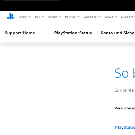
Shop
PS5
Spiele
PS Plus
Zubehör
News
Support
Support-Home
PlayStation-Status
Konto und Siche
So 
Es konnte
Versuche es
PlayStati