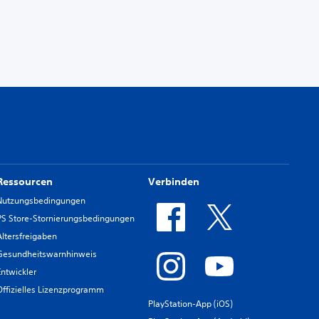
Ressourcen
Verbinden
Nutzungsbedingungen
PS Store-Stornierungsbedingungen
Altersfreigaben
Gesundheitswarnhinweis
Entwickler
Offizielles Lizenzprogramm
PlayStation-App (iOS)