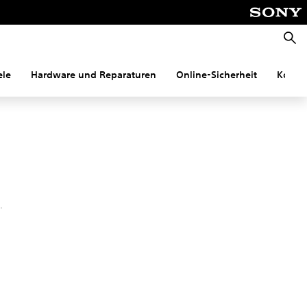
Suche
ele
Hardware und Reparaturen
Online-Sicherheit
Konnek
.