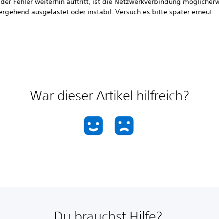
der Fehler weiterhin auftritt, ist die Netzwerkverbindung möglicher
rgehend ausgelastet oder instabil. Versuch es bitte später erneut.
War dieser Artikel hilfreich?
Du brauchst Hilfe?