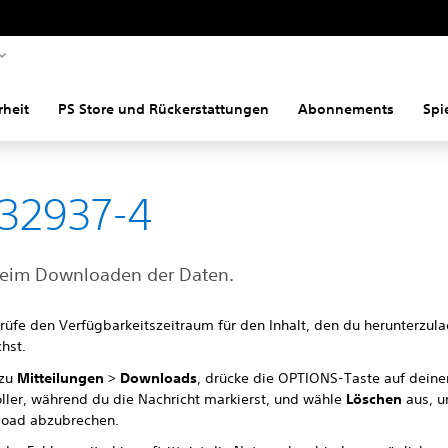
rheit
PS Store und Rückerstattungen
Abonnements
Spi
32937-4
beim Downloaden der Daten.
rüfe den Verfügbarkeitszeitraum für den Inhalt, den du herunterzul
hst.
 zu
Mitteilungen
>
Downloads
, drücke die OPTIONS-Taste auf dein
oller, während du die Nachricht markierst, und wähle
Löschen
aus, 
oad abzubrechen.