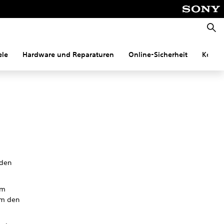
Suche
ele
Hardware und Reparaturen
Online-Sicherheit
Konnek
aden
em
um den