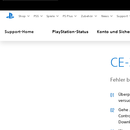
Shop
PS5
Spiele
PS Plus
Zubehör
News
Support
Support-Home
PlayStation-Status
Konto und Siche
CE-
Fehler 
Überp
versuc
Gehe
Contr
Downl