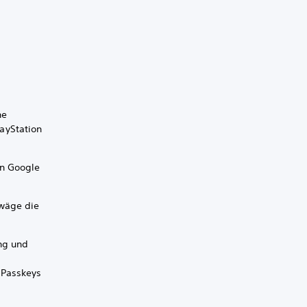
ne
layStation
en Google
rwäge die
ng und
 Passkeys