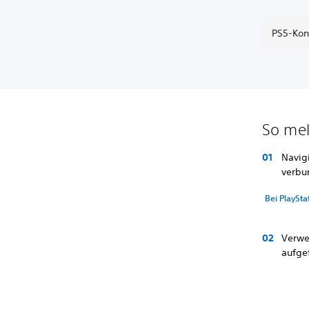
PS5-Kon
So mel
Navig
verbu
Bei PlaySt
Verwe
aufgef