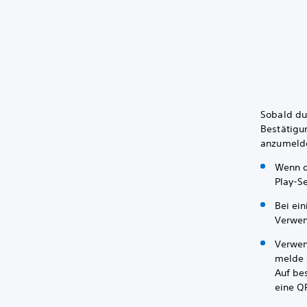
Sobald du
Bestätigu
anzumeld
Wenn d
Play-Se
Bei ei
Verwen
Verwen
melde 
Auf be
eine Q