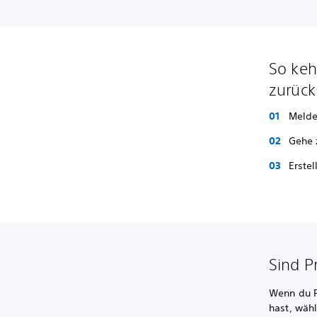
So keh
zurück
Melde
Gehe
Erste
Sind P
Wenn du P
hast, wäh