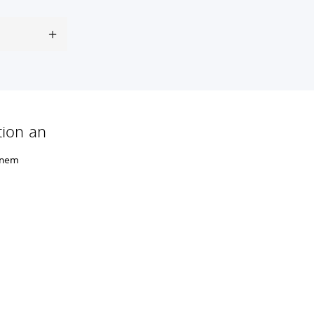
tion an
einem