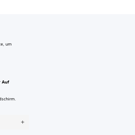
te, um
r
Auf
dschirm.