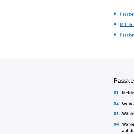
Passke
Mit ei
Passke
Passke
Melde
Gehe
Wähl
Wähle
auf d