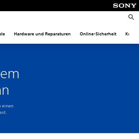
Suche
ele
Hardware und Reparaturen
Online-Sicherheit
Konnek
inem
an
u einen
est.