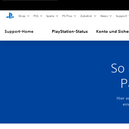
Shop
PS5
Spiele
PS Plus
Zubehör
News
Support
Support-Home
PlayStation-Status
Konto und Siche
So 
P
Hier e
ein