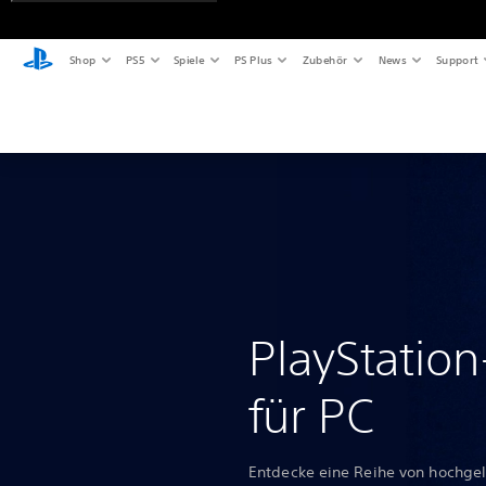
Shop
PS5
Spiele
PS Plus
Zubehör
News
Support
PlayStation
für PC
Entdecke eine Reihe von hochgel