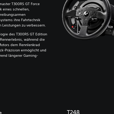
master T300RS GT Force
 eines schnellen,
m reibungsarmen
ystems ihre Fahrtechnik
n Leistungen zu verbessern.
logie des T300RS GT Edition
 Rennerlebnis, während die
Motors dem Rennlenkrad
ck-Präzision ermöglicht und
hrend längerer Gaming-
T248