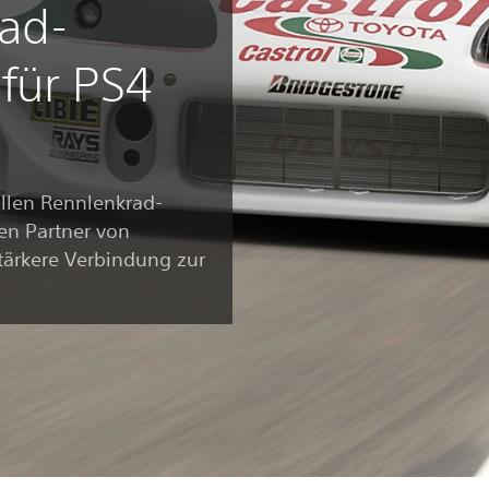
ad-
 für PS4
ellen Rennlenkrad-
ten Partner von
tärkere Verbindung zur