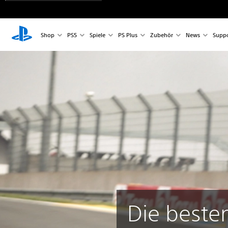
Shop
PS5
Spiele
PS Plus
Zubehör
News
Suppo
Die beste