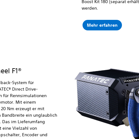
Boost Kit 180 (separat erhäl
werden.
Mehr erfahren
eel F1®
dback-System für
TEC® Direct Drive-
n für Rennsimulationen
emotor. Mit einem
20 Nm erzeugt er mit
 Bandbreite ein unglaublich
k. Das im Lieferumfang
t eine Vielzahl von
ppschalter, Encoder und