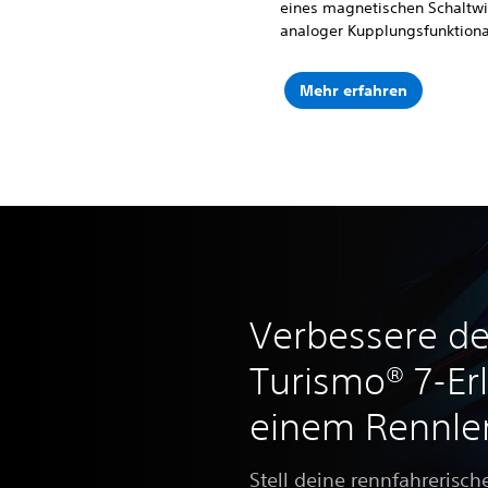
eines magnetischen Schaltw
analoger Kupplungsfunktional
Mehr erfahren
Verbessere de
Turismo® 7-Er
einem Rennle
Stell deine rennfahrerisch