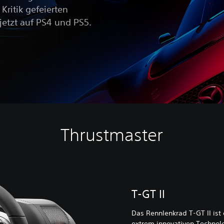
Kritik gefeierten
jetzt auf PS4 und PS5.
Thrustmaster
T-GT II
Das Rennlenkrad T-GT II ist
extrem innovativen Technolo