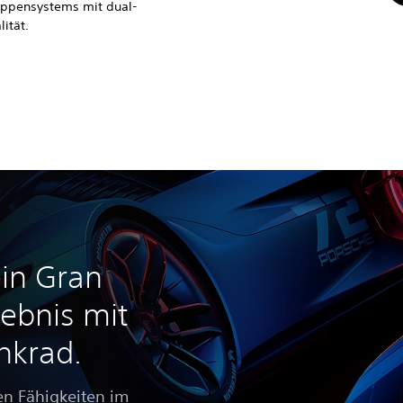
ippensystems mit dual-
ität.
in Gran
lebnis mit
nkrad.
en Fähigkeiten im