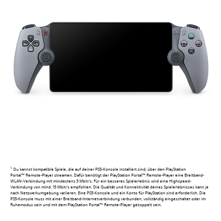
1.
Du kannst kompatible Spiele, die auf deiner PS5-Konsole installiert sind, über den PlayStation
Portal™ Remote-Player streamen. Dafür benötigt der PlayStation Portal™ Remote-Player eine Breitband-
WLAN-Verbindung mit mindestens 5 Mbit/s. Für ein besseres Spielerlebnis wird eine Highspeed-
Verbindung von mind. 15 Mbit/s empfohlen. Die Qualität und Konnektivität deines Spielerlebnisses kann je
nach Netzwerkumgebung variieren. Eine PS5-Konsole und ein Konto für PlayStation sind erforderlich. Die
PS5-Konsole muss mit einer Breitband-Internetverbindung verbunden, vollständig eingeschaltet oder im
Ruhemodus sein und mit dem PlayStation Portal™ Remote-Player gekoppelt sein.