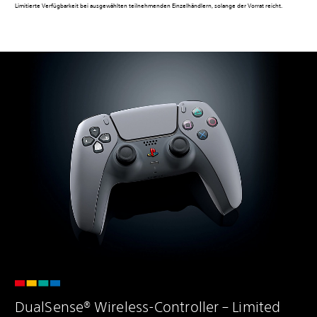
Limitierte Verfügbarkeit bei ausgewählten teilnehmenden Einzelhändlern, solange der Vorrat reicht.
DualSense® Wireless-Controller – Limited