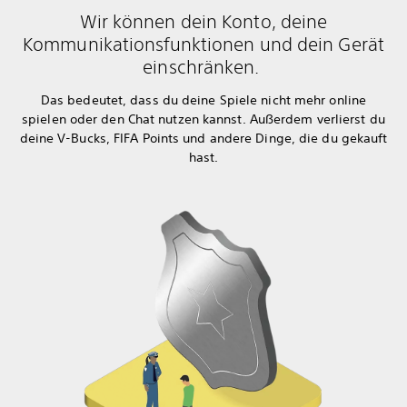
Wir können dein Konto, deine
Kommunikationsfunktionen und dein Gerät
einschränken.
Das bedeutet, dass du deine Spiele nicht mehr online
spielen oder den Chat nutzen kannst. Außerdem verlierst du
deine V-Bucks, FIFA Points und andere Dinge, die du gekauft
hast.