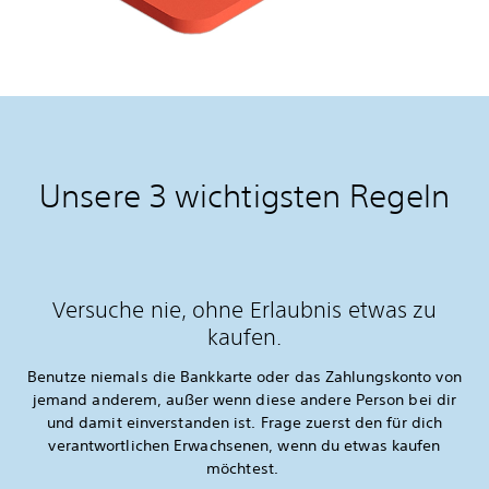
Unsere 3 wichtigsten Regeln
Versuche nie, ohne Erlaubnis etwas zu
kaufen.
Benutze niemals die Bankkarte oder das Zahlungskonto von
jemand anderem, außer wenn diese andere Person bei dir
und damit einverstanden ist. Frage zuerst den für dich
verantwortlichen Erwachsenen, wenn du etwas kaufen
möchtest.