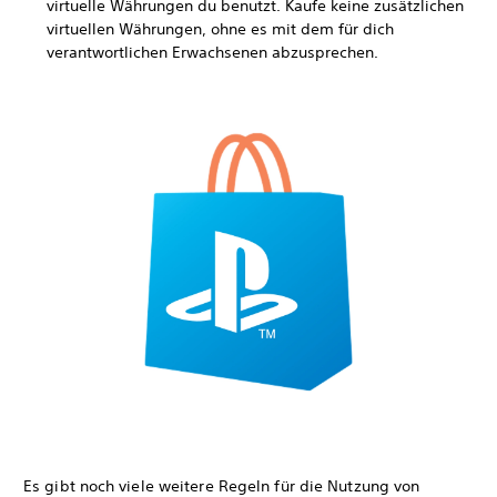
virtuelle Währungen du benutzt. Kaufe keine zusätzlichen
virtuellen Währungen, ohne es mit dem für dich
verantwortlichen Erwachsenen abzusprechen.
Es gibt noch viele weitere Regeln für die Nutzung von