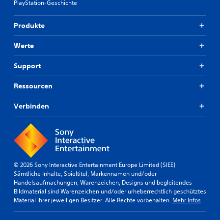
PlayStation-Geschichte
Produkte
Werte
Support
Ressourcen
Verbinden
© 2026 Sony Interactive Entertainment Europe Limited (SIEE)
Sämtliche Inhalte, Spieltitel, Markennamen und/oder
Handelsaufmachungen, Warenzeichen, Designs und begleitendes
Bildmaterial sind Warenzeichen und/oder urheberrechtlich geschütztes
Material ihrer jeweiligen Besitzer. Alle Rechte vorbehalten.
Mehr Infos