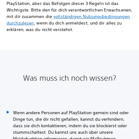
PlayStation, aber das Befolgen dieser 3 Regeln ist das
Wichtigste. Bitte den für dich verantwortlichen Erwachsenen,
mit dir zusammen die
vollständigen Nutzungsbedingungen
durchzulesen
, wenn du dich anmeldest, und dir alles zu
erklären, was du nicht verstehst.
Was muss ich noch wissen?
Wenn andere Personen auf PlayStation gemein sind oder
Dinge tun, die dir nicht gefallen, kannst du verhindern,
dass sie dich kontaktieren, indem du sie blockierst oder
stummschaltest. Du kannst uns auch über unsere
Meldefunktion informieren, damit wir Maßnahmen