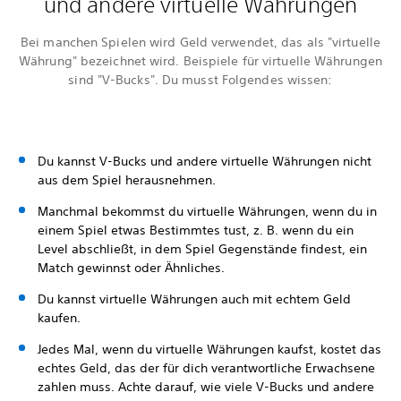
und andere virtuelle Währungen
Bei manchen Spielen wird Geld verwendet, das als "virtuelle
Währung" bezeichnet wird. Beispiele für virtuelle Währungen
sind "V-Bucks". Du musst Folgendes wissen:
Du kannst V-Bucks und andere virtuelle Währungen nicht
aus dem Spiel herausnehmen.
Manchmal bekommst du virtuelle Währungen, wenn du in
einem Spiel etwas Bestimmtes tust, z. B. wenn du ein
Level abschließt, in dem Spiel Gegenstände findest, ein
Match gewinnst oder Ähnliches.
Du kannst virtuelle Währungen auch mit echtem Geld
kaufen.
Jedes Mal, wenn du virtuelle Währungen kaufst, kostet das
echtes Geld, das der für dich verantwortliche Erwachsene
zahlen muss. Achte darauf, wie viele V-Bucks und andere