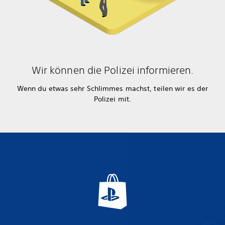
Wir können die Polizei informieren.
Wenn du etwas sehr Schlimmes machst, teilen wir es der
Polizei mit.