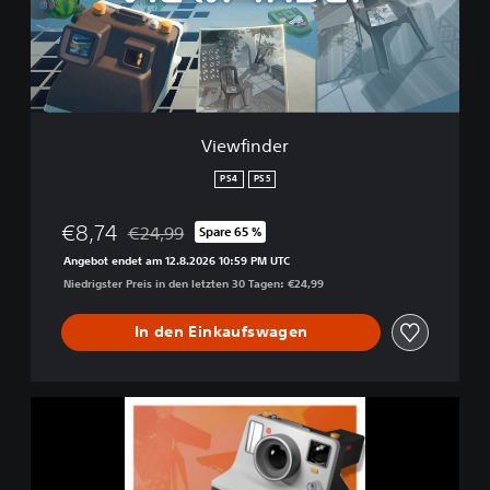
n
d
e
r
Viewfinder
PS4
PS5
€8,74
€24,99
Spare 65 %
Preisnachlass gegenüber dem Originalpreis von €
Angebot endet am 12.8.2026 10:59 PM UTC
Niedrigster Preis in den letzten 30 Tagen: €24,99
In den Einkaufswagen
V
i
e
w