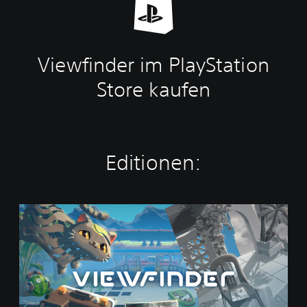
Viewfinder im PlayStation
Store kaufen
Editionen:
V
i
e
w
f
i
n
d