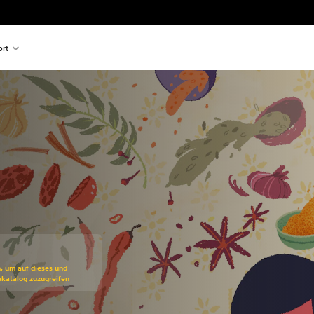
rt
ss gegenüber dem Originalpreis von €14,99
n, um auf dieses und
ekatalog zuzugreifen