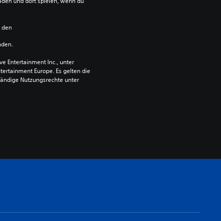
den und dort spielen, wenn du 
n den 
nden.
 Entertainment Inc., unter 
ntertainment Europe. Es gelten die 
ändige Nutzungsrechte unter 