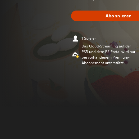
Abonnieren
1 Spieler
Das Cloud-Streaming auf der
PS5 und dem PS Portal wird nur
bei vorhandenem Premium-
Abonnement unterstützt