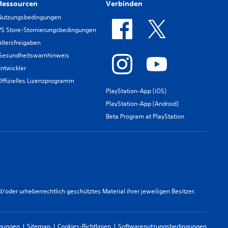
Ressourcen
Verbinden
Nutzungsbedingungen
PS Store-Stornierungsbedingungen
Altersfreigaben
Gesundheitswarnhinweis
Entwickler
Offizielles Lizenzprogramm
PlayStation-App (iOS)
PlayStation-App (Android)
Beta Program at PlayStation
er urheberrechtlich geschütztes Material ihrer jeweiligen Besitzer.
ngungen
Sitemap
Cookies-Richtlinien
Softwarenutzungsbedingungen