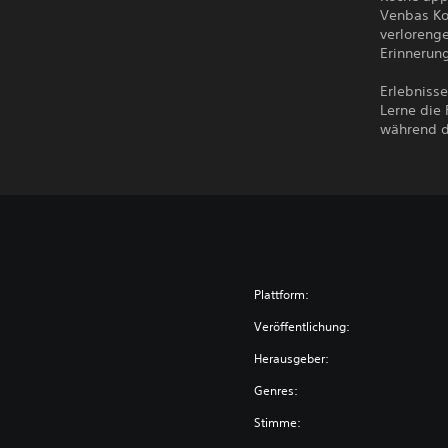
Venbas Ko
verloreng
Erinnerun
Erlebniss
Lerne die
während d
Plattform:
Veröffentlichung:
Herausgeber:
Genres:
Stimme: