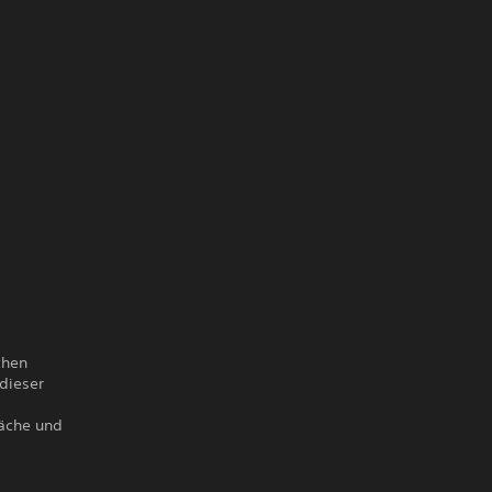
chen
 dieser
räche und