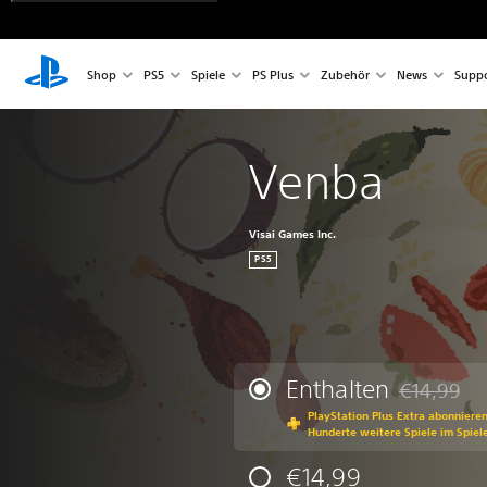
Shop
PS5
Spiele
PS Plus
Zubehör
News
Suppo
Venba
Visai Games Inc.
PS5
Enthalten
€14,99
Preisnachla
PlayStation Plus Extra abonniere
Hunderte weitere Spiele im Spiel
€14,99