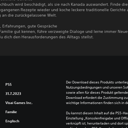
chbuch wird beschädigt, als sie nach Kanada auswandert. Finde die
egangenen Rezepte wieder und koche leckere traditionelle Gerichte 
g an die zurückgelassene Welt.
e, Erfahrungen, gute Gespräche
 Familie gut kennen, führe verzweigte Dialoge und lerne immer Neue
u dich den Herausforderungen des Alltags stellst.
Der Download dieses Produkts unterlieg
PS5
Nutzungsbedingungen und unseren So
sowie allen für dieses Produkt geltend
31.7.2023
Download erfordert die Zustimmung zu 
Visai Games Inc.
wichtige Informationen finden sich in
Familie
Du kannst diesen Inhalt auf die PS5-Hau
Einstellung „Konsolenfreigabe und Offli
Englisch
verknüpft ist, herunterladen und dort sp