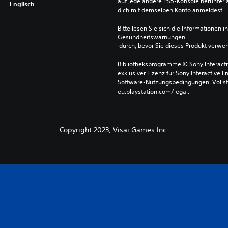
auf jede andere PS5-Konsole herunterla
Englisch
dich mit demselben Konto anmeldest.
Bitte lesen Sie sich die Informationen i
Gesundheitswarnungen
 durch, bevor Sie dieses Produkt verwe
Bibliotheksprogramme © Sony Interactive
exklusiver Lizenz für Sony Interactive E
Software-Nutzungsbedingungen. Vollst
eu.playstation.com/legal.
Copyright 2023, Visai Games Inc.