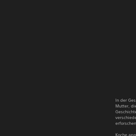
In der Ges
Mutter, di
Geschichte
verschied
erforschen
Koche appe