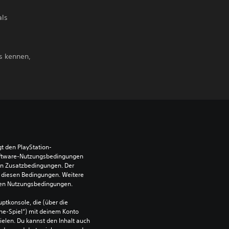
als
s kennen,
t den PlayStation-
ftware-Nutzungsbedingungen 
en Zusatzbedingungen. Der 
diesen Bedingungen. Weitere 
 den Nutzungsbedingungen.
ptkonsole, die (über die 
ne-Spiel“) mit deinem Konto 
ielen. Du kannst den Inhalt auch 