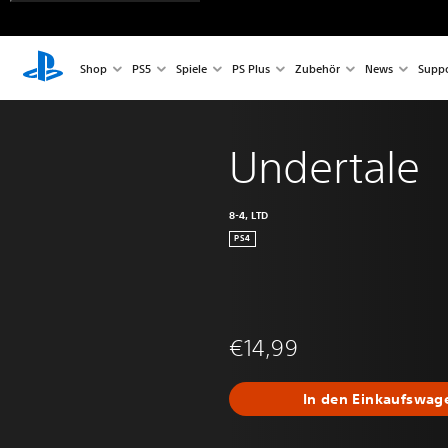
Shop
PS5
Spiele
PS Plus
Zubehör
News
Suppo
Undertale
8-4, LTD
PS4
€14,99
In den Einkaufswag