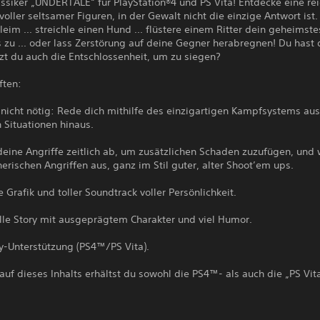
ssiker „UNDERTALE“ für PlayStation®4 und PS Vita! Entdecke eine rei
oller seltsamer Figuren, in der Gewalt nicht die einzige Antwort ist.
eim ... streichle einen Hund ... flüstere einem Ritter dein geheimste
zu ... oder lass Zerstörung auf deine Gegner herabregnen! Du hast 
zt du auch die Entschlossenheit, um zu siegen?
ften:
t nicht nötig: Rede dich mithilfe des einzigartigen Kampfsystems au
 Situationen hinaus.
deine Angriffe zeitlich ab, um zusätzlichen Schaden zuzufügen, und
rischen Angriffen aus, ganz im Stil guter, alter Shoot’em ups.
le Grafik und toller Soundtrack voller Persönlichkeit.
olle Story mit ausgeprägtem Charakter und viel Humor.
y-Unterstützung (PS4™/PS Vita).
uf dieses Inhalts erhältst du sowohl die PS4™- als auch die „PS Vit