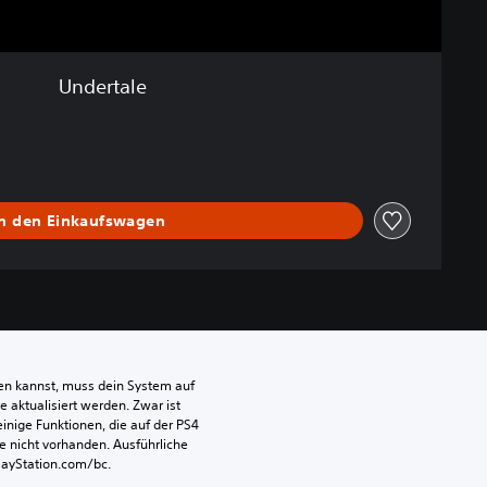
Undertale
In den Einkaufswagen
len kannst, muss dein System auf 
aktualisiert werden. Zwar ist 
einige Funktionen, die auf der PS4 
e nicht vorhanden. Ausführliche 
PlayStation.com/bc.