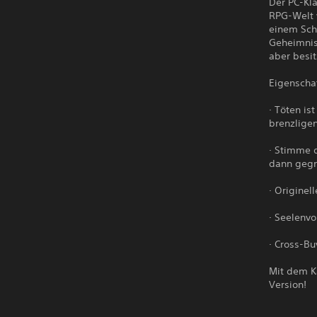
Der PC-Kla
RPG-Welt v
einem Schl
Geheimnis 
aber besit
Eigenscha
· Töten is
brenzligen
· Stimme 
dann gegne
· Originel
· Seelenv
· Cross-Bu
Mit dem Ka
Version!