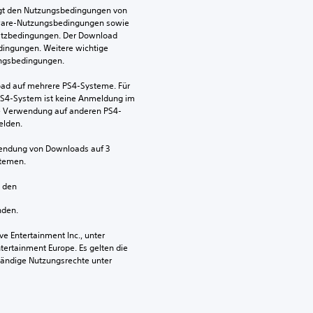
egt den Nutzungsbedingungen von 
ware-Nutzungsbedingungen sowie 
satzbedingungen. Der Download 
dingungen. Weitere wichtige 
ungsbedingungen.
ad auf mehrere PS4-Systeme. Für 
S4-System ist keine Anmeldung im 
die Verwendung auf anderen PS4-
elden.
wendung von Downloads auf 3 
stemen.
n den 
nden.
 Entertainment Inc., unter 
ntertainment Europe. Es gelten die 
ändige Nutzungsrechte unter 