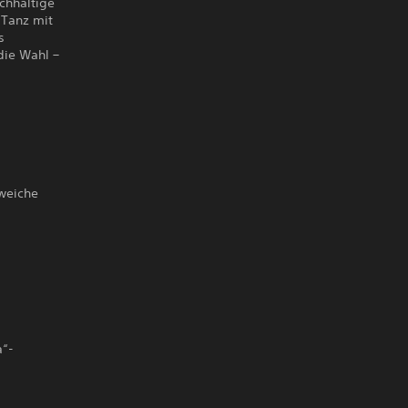
chhaltige
 Tanz mit
s
die Wahl –
s
 weiche
a“-