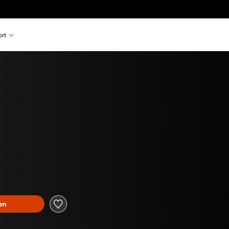
rt
en