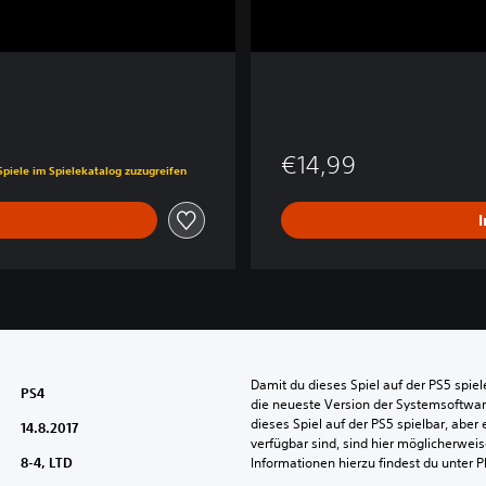
€14,99
Spiele im Spielekatalog zuzugreifen
Damit du dieses Spiel auf der PS5 spie
PS4
die neueste Version der Systemsoftware 
dieses Spiel auf der PS5 spielbar, aber 
14.8.2017
verfügbar sind, sind hier möglicherweis
8-4, LTD
Informationen hierzu findest du unter 