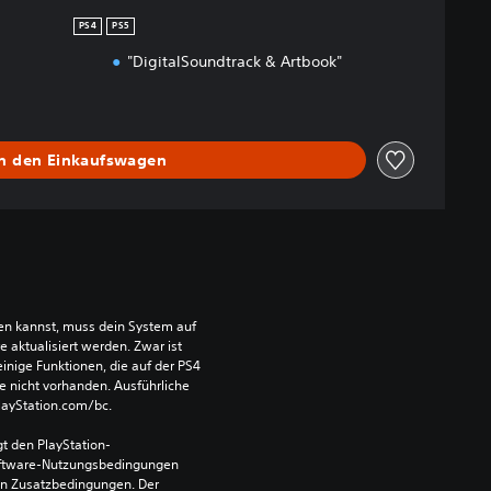
PS4
PS5
"DigitalSoundtrack & Artbook"
In den Einkaufswagen
len kannst, muss dein System auf 
aktualisiert werden. Zwar ist 
einige Funktionen, die auf der PS4 
e nicht vorhanden. Ausführliche 
PlayStation.com/bc.
t den PlayStation-
ftware-Nutzungsbedingungen 
en Zusatzbedingungen. Der 