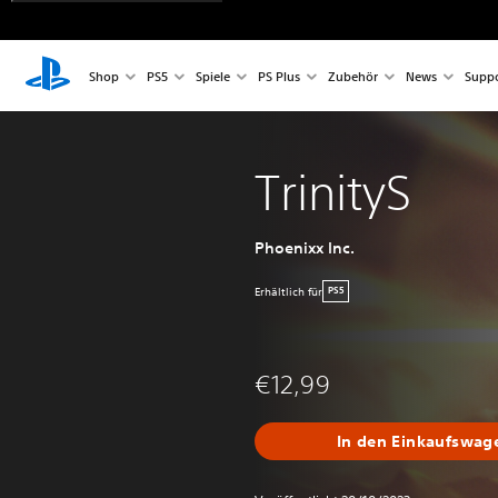
Shop
PS5
Spiele
PS Plus
Zubehör
News
Suppo
TrinityS
Phoenixx Inc.
Erhältlich für
PS5
€12,99
In den Einkaufswag