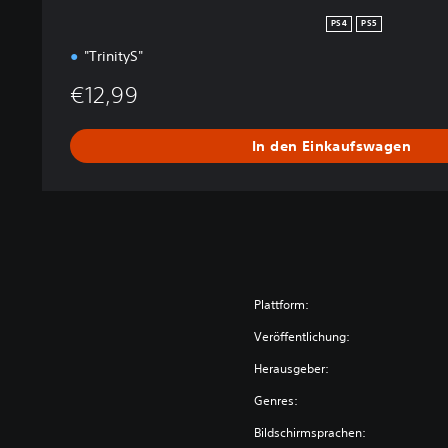
PS4
PS5
"TrinityS"
€12,99
In den Einkaufswagen
Plattform:
Veröffentlichung:
Herausgeber:
Genres:
Bildschirmsprachen: