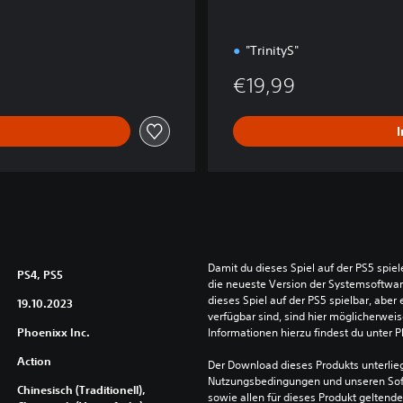
"TrinityS"
€19,99
Damit du dieses Spiel auf der PS5 spie
PS4, PS5
die neueste Version der Systemsoftware 
dieses Spiel auf der PS5 spielbar, aber 
19.10.2023
verfügbar sind, sind hier möglicherweis
Phoenixx Inc.
Informationen hierzu findest du unter 
Action
Der Download dieses Produkts unterlieg
Nutzungsbedingungen und unseren So
Chinesisch (Traditionell),
sowie allen für dieses Produkt geltend