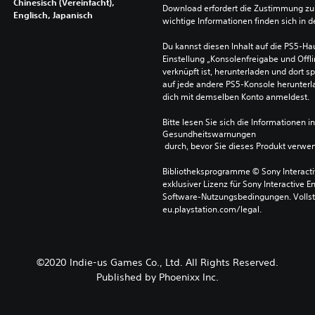
Chinesisch (Vereinfacht),
Download erfordert die Zustimmung zu 
Englisch, Japanisch
wichtige Informationen finden sich in
Du kannst diesen Inhalt auf die PS5-Hau
Einstellung „Konsolenfreigabe und Offli
verknüpft ist, herunterladen und dort sp
auf jede andere PS5-Konsole herunterla
dich mit demselben Konto anmeldest.
Bitte lesen Sie sich die Informationen i
Gesundheitswarnungen
 durch, bevor Sie dieses Produkt verwe
Bibliotheksprogramme © Sony Interactive
exklusiver Lizenz für Sony Interactive E
Software-Nutzungsbedingungen. Vollst
eu.playstation.com/legal.
©2020 Indie-us Games Co., Ltd. All Rights Reserved.
Published by Phoenixx Inc.