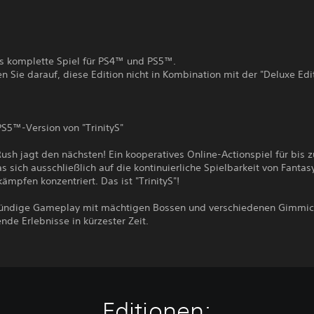
as komplette Spiel für PS4™ und PS5™.
en Sie darauf, diese Edition nicht in Kombination mit der "Deluxe Edi
S5™-Version von "TrinityS"
ush jagt den nächsten! Ein kooperatives Online-Actionspiel für bis z
as sich ausschließlich auf die kontinuierliche Spielbarkeit von Fantas
mpfen konzentriert. Das ist "TrinityS"!
ründige Gameplay mit mächtigen Bossen und verschiedenen Gimmic
nde Erlebnisse in kürzester Zeit.
Editionen: