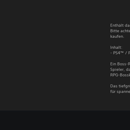
Enthält d
Bitte acht
kaufen.
Inhalt:
- PS4™ / P
Ein Boss-R
Spieler, d
RPG-Bosskä
Das tiefg
für spanne