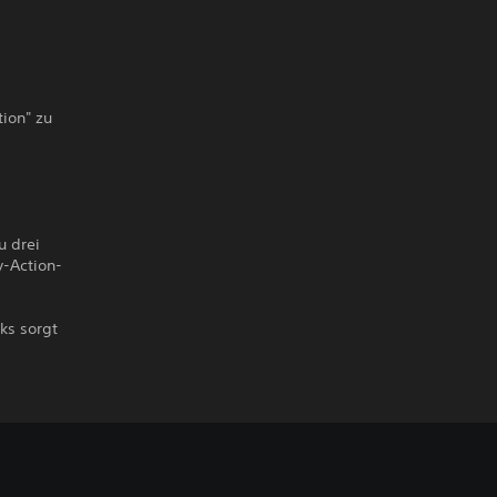
tion" zu
u drei
y-Action-
ks sorgt