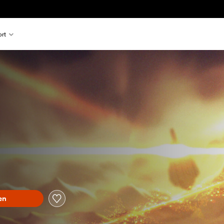
rt
en