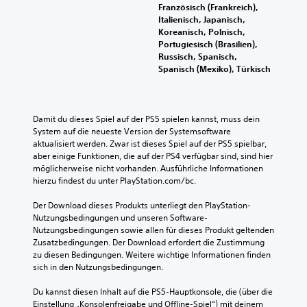
Französisch (Frankreich),
n
Italienisch, Japanisch,
s
Koreanisch, Polnisch,
t
Portugiesisch (Brasilien),
d
Russisch, Spanisch,
i
Spanisch (Mexiko), Türkisch
e
L
a
u
Damit du dieses Spiel auf der PS5 spielen kannst, muss dein 
t
System auf die neueste Version der Systemsoftware 
s
aktualisiert werden. Zwar ist dieses Spiel auf der PS5 spielbar, 
t
aber einige Funktionen, die auf der PS4 verfügbar sind, sind hier 
ä
möglicherweise nicht vorhanden. Ausführliche Informationen 
r
hierzu findest du unter PlayStation.com/bc.
k
e
Der Download dieses Produkts unterliegt den PlayStation-
n
Nutzungsbedingungen und unseren Software-
e
Nutzungsbedingungen sowie allen für dieses Produkt geltenden 
i
Zusatzbedingungen. Der Download erfordert die Zustimmung 
n
zu diesen Bedingungen. Weitere wichtige Informationen finden 
z
sich in den Nutzungsbedingungen.
e
l
Du kannst diesen Inhalt auf die PS5-Hauptkonsole, die (über die 
n
Einstellung „Konsolenfreigabe und Offline-Spiel“) mit deinem 
e