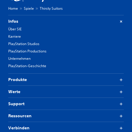
d
e
Home
Spiele
Thirsty Suitors
r
s
Infos
i
e
Über SIE
s
Karriere
t
u
PlayStation Studios
m
PlayStation Productions
m
s
Unternehmen
c
PlayStation-Geschichte
h
a
Produkte
l
t
e
Werte
n
.
Support
Ressourcen
Verbinden