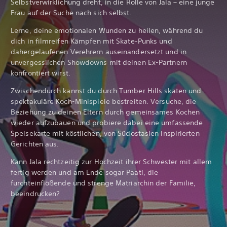
Selbstverwirklichung dreht, in die Rolle von Jala – eine junge
Frau auf der Suche nach sich selbst.
Lerne, deine emotionalen Wunden zu heilen, während du
dich in filmreifen Kämpfen mit Skate-Punks und
dahergelaufenen Verehrern auseinandersetzt und in
unvergesslichen Showdowns mit deinen Ex-Partnern
konfrontiert wirst.
Zwischendurch kannst du durch Tumber Hills skaten und
spektakuläre Koch-Minispiele bestreiten. Versuche, die
Beziehung zu deinen Eltern durch gemeinsames Kochen
wieder aufzubauen und probiere dabei eine umfassende
Speisekarte mit köstlichen, von Südostasien inspirierten
Gerichten aus.
Kann Jala rechtzeitig zur Hochzeit ihrer Schwester mit allem
fertig werden und am Ende sogar Paati, die
furchteinflößende und strenge Matriarchin der Familie,
beeindrucken?