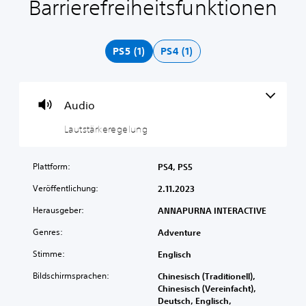
Barrierefreiheitsfunktionen
L
a
u
t
PS5 (1)
PS4 (1)
s
t
ä
r
Audio
k
e
Lautstärkeregelung
r
e
Plattform:
PS4, PS5
g
e
Veröffentlichung:
2.11.2023
l
u
Herausgeber:
ANNAPURNA INTERACTIVE
n
Genres:
Adventure
g
Stimme:
D
Englisch
u
Bildschirmsprachen:
Chinesisch (Traditionell),
k
Chinesisch (Vereinfacht),
a
Deutsch, Englisch,
n