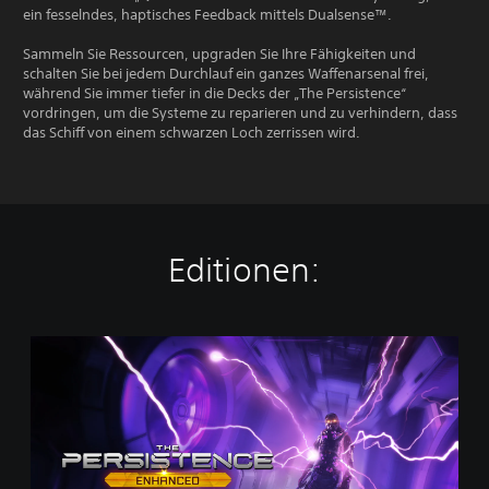
ein fesselndes, haptisches Feedback mittels Dualsense™.
Sammeln Sie Ressourcen, upgraden Sie Ihre Fähigkeiten und
schalten Sie bei jedem Durchlauf ein ganzes Waffenarsenal frei,
während Sie immer tiefer in die Decks der „The Persistence“
vordringen, um die Systeme zu reparieren und zu verhindern, dass
das Schiff von einem schwarzen Loch zerrissen wird.
Editionen:
T
h
e
P
e
r
s