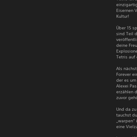
einzigart
Eisernen 
Kultur!
Über 15 sp
sind Teil
veröffentl
deine Fre
Explosione
Tetris auf
Als nächst
Forever ei
der es um 
Alexei Pa
erzählen d
zuvor gehö
Und da zu 
tauchst du
„warpen“ 
eine Vielz