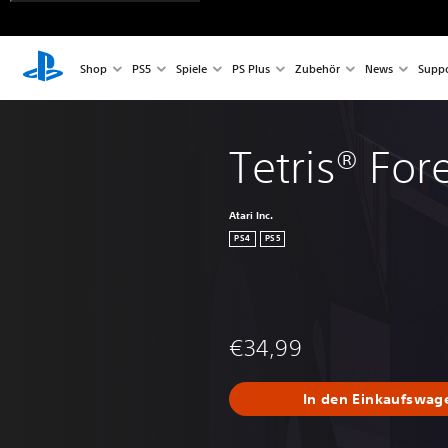
Shop
PS5
Spiele
PS Plus
Zubehör
News
Suppo
Tetris® For
Atari Inc.
PS4
PS5
€34,99
In den Einkaufswag