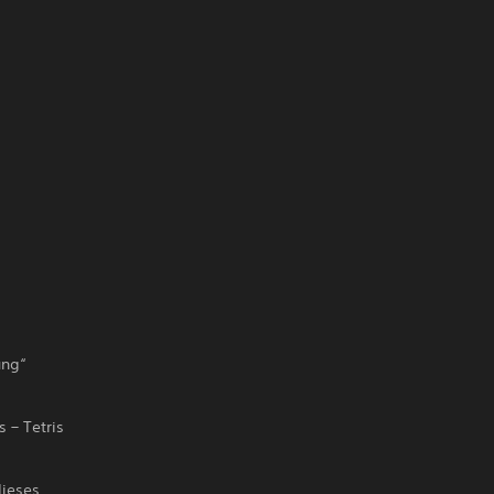
ung“
 – Tetris
dieses