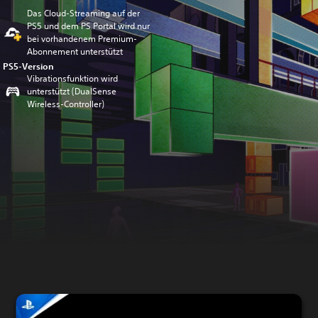
Das Cloud-Streaming auf der
PS5 und dem PS Portal wird nur
bei vorhandenem Premium-
Abonnement unterstützt
PS5-Version
Vibrationsfunktion wird
unterstützt (DualSense
Wireless-Controller)