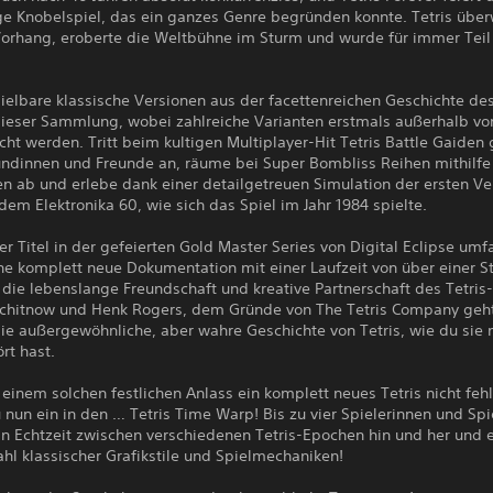
ige Knobelspiel, das ein ganzes Genre begründen konnte. Tetris üb
Vorhang, eroberte die Weltbühne im Sturm und wurde für immer Teil
ielbare klassische Versionen aus der facettenreichen Geschichte des
 dieser Sammlung, wobei zahlreiche Varianten erstmals außerhalb vo
icht werden. Tritt beim kultigen Multiplayer-Hit Tetris Battle Gaiden
undinnen und Freunde an, räume bei Super Bombliss Reihen mithilfe
n ab und erlebe dank einer detailgetreuen Simulation der ersten Ve
 dem Elektronika 60, wie sich das Spiel im Jahr 1984 spielte.
er Titel in der gefeierten Gold Master Series von Digital Eclipse umfa
ne komplett neue Dokumentation mit einer Laufzeit von über einer S
die lebenslange Freundschaft und kreative Partnerschaft des Tetris-
schitnow und Henk Rogers, dem Gründe von The Tetris Company geht
ie außergewöhnliche, aber wahre Geschichte von Tetris, wie du sie 
rt hast.
einem solchen festlichen Anlass ein komplett neues Tetris nicht fehl
 nun ein in den … Tetris Time Warp! Bis zu vier Spielerinnen und Spi
in Echtzeit zwischen verschiedenen Tetris-Epochen hin und her und 
ahl klassischer Grafikstile und Spielmechaniken!