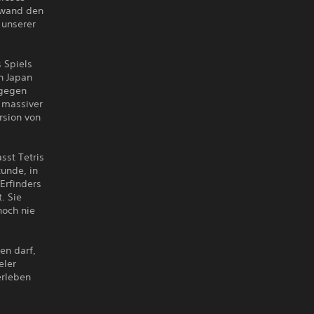
erwand den
 unserer
 Spiels
n Japan
 gegen
 massiver
rsion von
sst Tetris
tunde, in
Erfinders
. Sie
noch nie
en darf,
eler
erleben