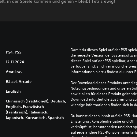
elt, in der Spiele kommen und gehen – bleibt Tetris ewig!
Damit du dieses Spiel auf der PS5 spie
PS4, PS5
die neueste Version der Systemsoftware 
dieses Spiel auf der PS5 spielbar, aber 
12.11.2024
verfügbar sind, sind hier möglicherweis
Atari Inc.
Informationen hierzu findest du unter 
Rätsel, Arcade
Der Download dieses Produkts unterlieg
Nutzungsbedingungen und unseren So
Englisch
sowie allen für dieses Produkt geltend
Download erfordert die Zustimmung zu 
Chinesisch (Traditionell), Deutsch,
wichtige Informationen finden sich in
Englisch, Französisch
(Frankreich), Italienisch,
Du kannst diesen Inhalt auf die PS5-Hau
Japanisch, Koreanisch, Spanisch
Einstellung „Konsolenfreigabe und Offli
verknüpft ist, herunterladen und dort sp
auf jede andere PS5-Konsole herunterla