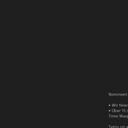
Nominiert
• Wir feie
• Über 15 
Time War
Tetris ist