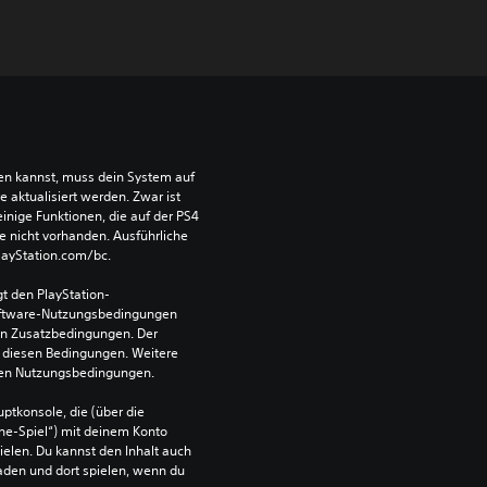
len kannst, muss dein System auf 
aktualisiert werden. Zwar ist 
einige Funktionen, die auf der PS4 
e nicht vorhanden. Ausführliche 
PlayStation.com/bc.
t den PlayStation-
ftware-Nutzungsbedingungen 
en Zusatzbedingungen. Der 
diesen Bedingungen. Weitere 
 den Nutzungsbedingungen.
ptkonsole, die (über die 
ne-Spiel“) mit deinem Konto 
ielen. Du kannst den Inhalt auch 
den und dort spielen, wenn du 