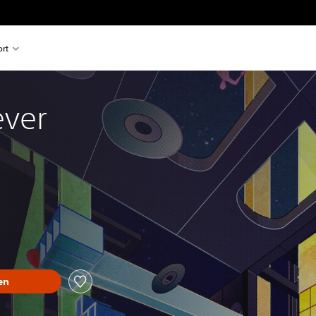
rt
ever
en