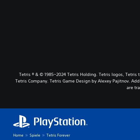
Tetris ® & © 1985~2024 Tetris Holding. Tetris logos, Tetri
Tetris Company. Tetris Game Design by Alexey Pajitnov. Addit
are tr
Home
Spiele
Tetris Forever