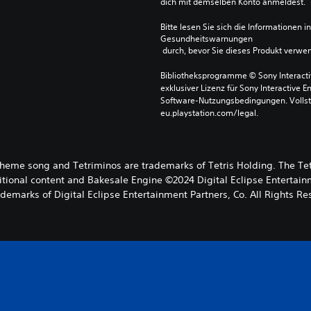
dich mit demselben Konto anmeldest.
Bitte lesen Sie sich die Informationen i
Gesundheitswarnungen
 durch, bevor Sie dieses Produkt verwe
Bibliotheksprogramme © Sony Interactive
exklusiver Lizenz für Sony Interactive E
Software-Nutzungsbedingungen. Vollst
eu.playstation.com/legal.
s theme song and Tetriminos are trademarks of Tetris Holding. The Tet
ional content and Bakesale Engine ©2024 Digital Eclipse Entertainme
ademarks of Digital Eclipse Entertainment Partners, Co. All Rights Re