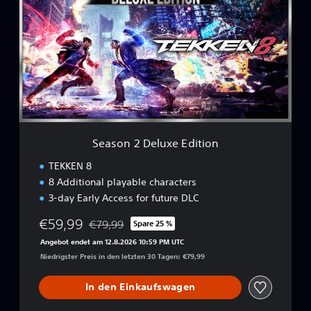
a
s
o
n
2
D
e
l
u
x
e
Season 2 Deluxe Edition
E
d
TEKKEN 8
i
8 Additional playable characters
t
3-day Early Access for future DLC
i
o
€59,99
€79,99
Spare 25 %
n
Preisnachlass gegenüber dem Originalpreis von
Angebot endet am 12.8.2026 10:59 PM UTC
Niedrigster Preis in den letzten 30 Tagen: €79,99
In den Einkaufswagen