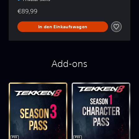
€89,99
In den Einkaufswagen
Add-ons
PS5
PS5