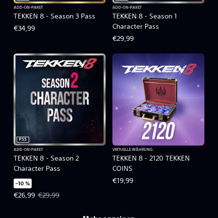
ADD-ON-PAKET
ADD-ON-PAKET
TEKKEN 8 - Season 3 Pass
TEKKEN 8 - Season 1
Character Pass
€34,99
€29,99
PS5
ADD-ON-PAKET
VIRTUELLE WÄHRUNG
TEKKEN 8 - Season 2
TEKKEN 8 - 2120 TEKKEN
Character Pass
COINS
€19,99
–10 %
Angebotspreis: €26,99 Ursprünglicher Preis: €29,99
€26,99
€29,99