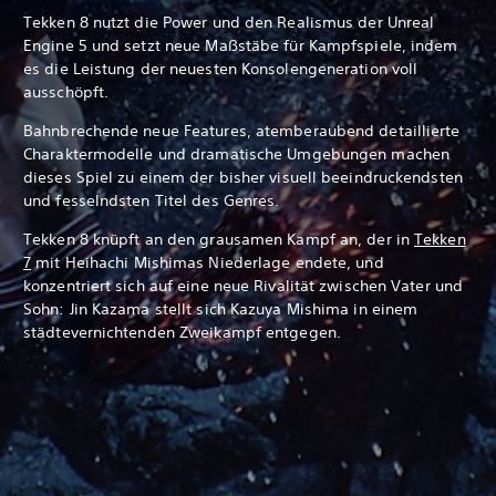
Tekken 8 nutzt die Power und den Realismus der Unreal
Engine 5 und setzt neue Maßstäbe für Kampfspiele, indem
es die Leistung der neuesten Konsolengeneration voll
ausschöpft.
Bahnbrechende neue Features, atemberaubend detaillierte
Charaktermodelle und dramatische Umgebungen machen
dieses Spiel zu einem der bisher visuell beeindruckendsten
und fesselndsten Titel des Genres.
Tekken 8 knüpft an den grausamen Kampf an, der in
Tekken
7
mit Heihachi Mishimas Niederlage endete, und
konzentriert sich auf eine neue Rivalität zwischen Vater und
Sohn: Jin Kazama stellt sich Kazuya Mishima in einem
städtevernichtenden Zweikampf entgegen.