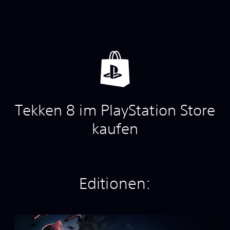
Tekken 8 im PlayStation Store
kaufen
Editionen:
S
t