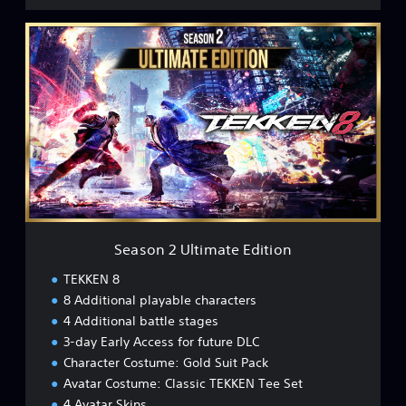
S
e
a
s
o
n
2
U
l
t
i
m
a
Season 2 Ultimate Edition
t
e
TEKKEN 8
E
8 Additional playable characters
d
4 Additional battle stages
i
t
3-day Early Access for future DLC
i
Character Costume: Gold Suit Pack
o
Avatar Costume: Classic TEKKEN Tee Set
n
4 Avatar Skins