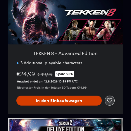
E
N
8
–
A
d
v
a
TEKKEN 8 – Advanced Edition
n
c
3 Additional playable characters
e
d
€24,99
€49,99
Spare 50 %
Preisnachlass gegenüber dem Originalpreis von
E
Angebot endet am 12.8.2026 10:59 PM UTC
d
Niedrigster Preis in den letzten 30 Tagen: €49,99
i
t
i
In den Einkaufswagen
o
n
S
e