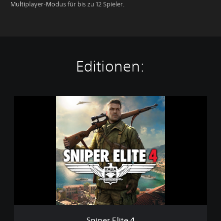
Multiplayer-Modus für bis zu 12 Spieler.
Editionen:
S
n
i
p
e
r
E
l
i
t
e
4
Sniper Elite 4