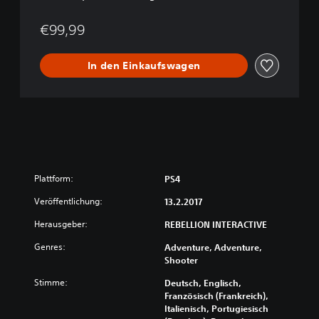
g
i
€99,99
t
a
In den Einkaufswagen
l
D
e
l
u
x
e
E
d
Plattform:
PS4
i
Veröffentlichung:
t
13.2.2017
i
Herausgeber:
REBELLION INTERACTIVE
o
n
Genres:
Adventure, Adventure,
Shooter
Stimme:
Deutsch, Englisch,
Französisch (Frankreich),
Italienisch, Portugiesisch