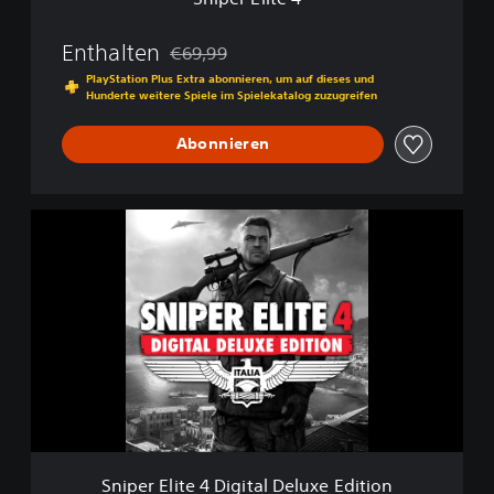
Enthalten
€69,99
Preisnachlass gegenüber dem Originalpreis
PlayStation Plus Extra abonnieren, um auf dieses und
Hunderte weitere Spiele im Spielekatalog zuzugreifen
Abonnieren
S
n
i
p
e
r
E
l
i
t
e
4
D
Sniper Elite 4 Digital Deluxe Edition
i