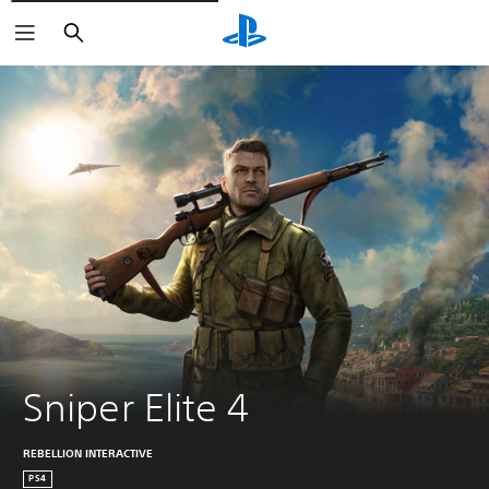
Suchen
Sniper Elite 4
REBELLION INTERACTIVE
PS4