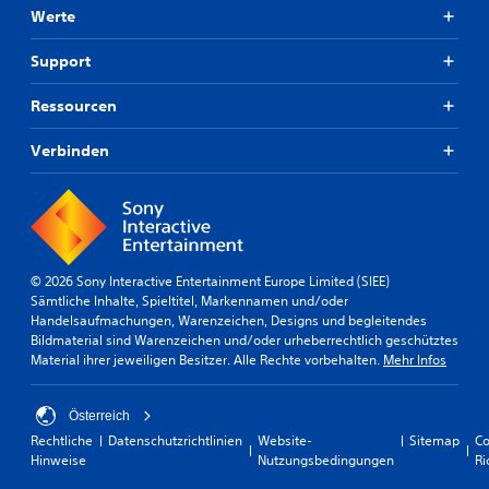
ü
e
Werte
s
r
s
A
Support
e
k
n
t
.
Ressourcen
i
o
n
Verbinden
S
e
p
n
i
v
e
e
l
r
b
l
© 2026 Sony Interactive Entertainment Europe Limited (SIEE)
a
a
Sämtliche Inhalte, Spieltitel, Markennamen und/oder
n
r
Handelsaufmachungen, Warenzeichen, Designs und begleitendes
g
o
Bildmaterial sind Warenzeichen und/oder urheberrechtlich geschütztes
s
h
Material ihrer jeweiligen Besitzer. Alle Rechte vorbehalten.
Mehr Infos
a
n
m
e
e
s
Österreich
n
c
.
Rechtliche
Datenschutzrichtlinien
Website-
Sitemap
Co
h
Hinweise
Nutzungsbedingungen
Ri
n