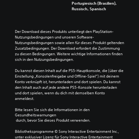
r
e
Portugiesisch (Brasilien),
u
n
d
i
Russisch, Spanisch
d
u
i
n
i
n
e
e
o
d
H
b
s
i
a
e
Der Download dieses Produkts unterliegt den PlayStation-
i
n
u
g
Nutzungsbedingungen und unseren Software-
g
M
p
r
Nutzungsbedingungen sowie allen für dieses Produkt geltenden 
n
e
t
e
Zusatzbedingungen. Der Download erfordert die Zustimmung 
a
n
s
n
zu diesen Bedingungen. Weitere wichtige Informationen finden 
l
ü
t
z
sich in den Nutzungsbedingungen.
e
s
o
t
r
n
r
e
Du kannst diesen Inhalt auf die PS5-Hauptkonsole, die (über die 
e
a
y
Z
Einstellung „Konsolenfreigabe und Offline-Spiel“) mit deinem 
d
v
u
e
Konto verknüpft ist, herunterladen und dort spielen. Du kannst 
u
i
n
i
den Inhalt auch auf jede andere PS5-Konsole herunterladen 
z
g
d
t
und dort spielen, wenn du dich mit demselben Konto 
i
i
d
o
anmeldest.
e
e
i
d
r
r
e
e
Bitte lesen Sie sich die Informationen in den 
e
e
w
r
Gesundheitswarnungen
n
n
i
s
 durch, bevor Sie dieses Produkt verwenden.
o
,
c
p
d
o
h
e
Bibliotheksprogramme © Sony Interactive Entertainment Inc., 
e
h
t
z
unter exklusiver Lizenz für Sony Interactive Entertainment 