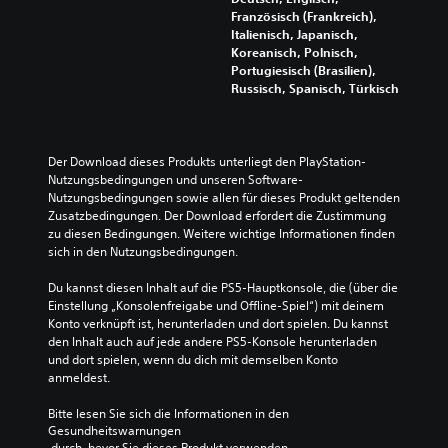
g
r
i
w
n
Französisch (Frankreich),
n
e
n
i
t
Italienisch, Japanisch,
a
l
d
e
e
Koreanisch, Polnisch,
l
e
e
r
r
Portugiesisch (Brasilien),
e
m
n
i
a
Russisch, Spanisch, Türkisch
r
e
U
g
k
e
n
n
k
t
d
t
t
e
i
u
e
e
i
v
Der Download dieses Produkts unterliegt den PlayStation-
z
d
r
t
e
Nutzungsbedingungen und unseren Software-
i
e
t
s
O
Nutzungsbedingungen sowie allen für dieses Produkt geltenden 
e
s
i
g
b
Zusatzbedingungen. Der Download erfordert die Zustimmung 
r
S
t
r
j
zu diesen Bedingungen. Weitere wichtige Informationen finden 
e
p
e
a
e
sich in den Nutzungsbedingungen.
n
i
l
d
k
o
e
n
a
t
Du kannst diesen Inhalt auf die PS5-Hauptkonsole, die (über die 
d
l
v
n
e
Einstellung „Konsolenfreigabe und Offline-Spiel“) mit deinem 
e
s
o
p
h
Konto verknüpft ist, herunterladen und dort spielen. Du kannst 
r
v
l
a
e
den Inhalt auch auf jede andere PS5-Konsole herunterladen 
s
o
l
s
b
und dort spielen, wenn du dich mit demselben Konto 
i
l
s
s
e
anmeldest.
e
l
t
e
n
s
s
ä
n
s
Bitte lesen Sie sich die Informationen in den 
t
t
n
o
i
Gesundheitswarnungen
u
ä
d
d
 durch, bevor Sie dieses Produkt verwenden.