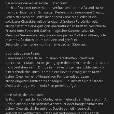
Versammle deine Verfluchte Piratencrew:
Brich auf zu einer Reise mit der verfluchten Piratin Afia und suche
nach den legendären Schwarzen Perlen, um deine eigene Crew zum
Leben zu erwecken. Jedes deiner acht Crew-Mitglieder ist ein
spielbarer Charakter mit einer eigenständigen Persönlichkeit,
ausgerüstet mit einzigartigen übernatürlichen Kräften. Verschieße
Freund oder Feind mit Gaëlles magischer Kanone, setze Mr.
Mercurys Seelenanker ein, um ein magisches Portal zu öffnen, oder
rase mit Afia durch Raum und Zeit und greife in
Sekundenbruchteilen mit ihrem mystischen Säbel an.
Überliste deinen Feind:
Plane eine epische Reise, um einen rätselhaften Schatz von
überirdischer Macht zu bergen, gegen den die Armee der Inquisition
nicht bestehen kann. Dringe in ihre Festungen ein. Schleiche dich
hinter feindliche Linien. Kombiniere clever die magischen Kräfte
deiner Crew, um eine Vielzahl von Feinden mit sorgsam
ausgeklügelten Taktiken zu erledigen. Fühl dich wie ein brillanter
Meisterstratege, wenn dein Plan perfekt aufgeht!
Dein Schiff, dein Zuhause:
Willkommen auf der Red Marley, einem lebendigen Geisterschiff. An
Deck planst du dein nächstes Abenteuer oder hängst einfach mit
deiner Crew ab, die ihr untotes Dasein genießt. Lerne die
legendären verfluchten Piraten der Verlorenen Karibik kennen.