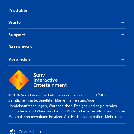
n
e
.
n
z
S
k
Produkte
u
t
t
S
m
i
i
i
Werte
V
c
o
c
i
k
n
h
Support
e
d
u
t
n
e
m
k
,
Ressourcen
o
k
o
d
e
e
m
i
Verbinden
i
h
f
e
n
r
d
o
s
u
i
r
a
n
r
t
t
g
b
(
e
z
(
e
© 2026 Sony Interactive Entertainment Europe Limited (SIEE)
i
e
O
i
Sämtliche Inhalte, Spieltitel, Markennamen und/oder
m
i
p
n
Handelsaufmachungen, Warenzeichen, Designs und begleitendes
S
n
t
f
Bildmaterial sind Warenzeichen und/oder urheberrechtlich geschütztes
p
i
f
a
Material ihrer jeweiligen Besitzer. Alle Rechte vorbehalten.
Mehr Infos
i
s
a
e
c
c
c
l
h
h
h
Österreich
e