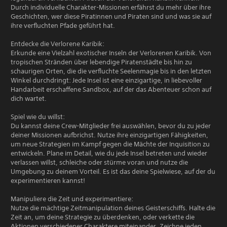
Durch individuelle Charakter-Missionen erfährst du mehr über ihre
Geschichten, wer diese Piratinnen und Piraten sind und was sie auf
ihre verfluchten Pfade geführt hat.
Entdecke die Verlorene Karibik:
Erkunde eine Vielzahl exotischer Inseln der Verlorenen Karibik. Von
tropischen Stränden über lebendige Piratenstädte bis hin zu
schaurigen Orten, die die verfluchte Seelenmagie bis in den letzten
Winkel durchdringt: Jede Insel ist eine einzigartige, in liebevoller
Handarbeit erschaffene Sandbox, auf der das Abenteuer schon auf
dich wartet.
Spiel wie du willst:
Du kannst deine Crew-Mitglieder frei auswählen, bevor du zu jeder
deiner Missionen aufbrichst. Nutze ihre einzigartigen Fähigkeiten,
um neue Strategien im Kampf gegen die Mächte der Inquisition zu
entwickeln. Plane im Detail, wie du jede Insel betreten und wieder
verlassen willst, schleiche oder stürme voran und nutze die
Umgebung zu deinem Vorteil. Es ist das deine Spielwiese, auf der du
experimentieren kannst!
Manipuliere die Zeit und experimentiere:
Nutze die mächtige Zeitmanipulation deines Geisterschiffs. Halte die
Zeit an, um deine Strategie zu überdenken, oder verkette die
Aktionen verschiedener Charaktere miteinander. Zeichne jeden