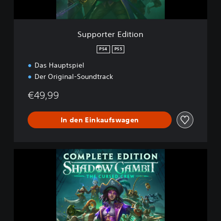
d
i
t
Supporter Edition
i
o
PS4
PS5
n
Das Hauptspiel
Der Original-Soundtrack
€49,99
In den Einkaufswagen
K
o
m
p
l
e
t
t