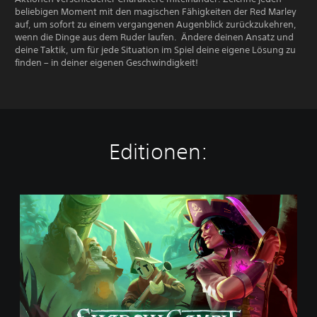
beliebigen Moment mit den magischen Fähigkeiten der Red Marley
auf, um sofort zu einem vergangenen Augenblick zurückzukehren,
wenn die Dinge aus dem Ruder laufen. Ändere deinen Ansatz und
deine Taktik, um für jede Situation im Spiel deine eigene Lösung zu
finden – in deiner eigenen Geschwindigkeit!
Editionen:
S
h
a
d
o
w
G
a
m