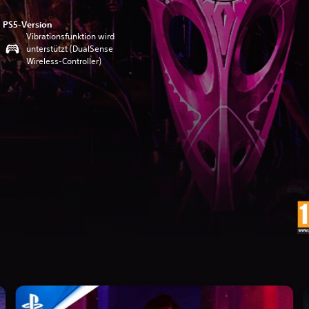
PS5-Version
Vibrationsfunktion wird
unterstützt (DualSense
Wireless-Controller)