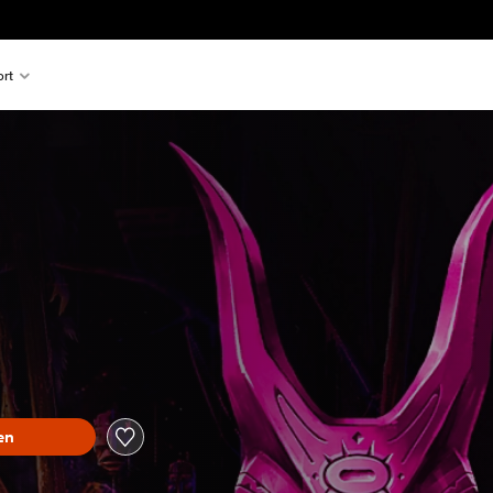
rt
en