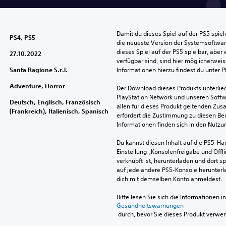
Damit du dieses Spiel auf der PS5 spie
PS4, PS5
die neueste Version der Systemsoftware 
dieses Spiel auf der PS5 spielbar, aber 
27.10.2022
verfügbar sind, sind hier möglicherweis
Santa Ragione S.r.l.
Informationen hierzu findest du unter 
Adventure, Horror
Der Download dieses Produkts unterli
PlayStation Network und unseren Soft
Deutsch, Englisch, Französisch
allen für dieses Produkt geltenden Zu
(Frankreich), Italienisch, Spanisch
erfordert die Zustimmung zu diesen Be
Informationen finden sich in den Nutz
Du kannst diesen Inhalt auf die PS5-Hau
Einstellung „Konsolenfreigabe und Offli
verknüpft ist, herunterladen und dort sp
auf jede andere PS5-Konsole herunterla
dich mit demselben Konto anmeldest.
Bitte lesen Sie sich die Informationen i
Gesundheitswarnungen
 durch, bevor Sie dieses Produkt verwe