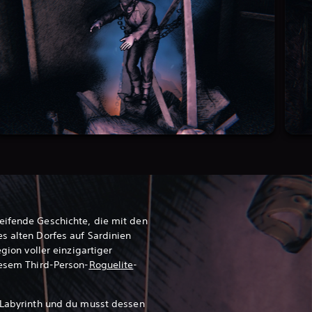
eifende Geschichte, die mit den
s alten Dorfes auf Sardinien
egion voller einzigartiger
iesem Third-Person-
Roguelite
-
s Labyrinth und du musst dessen