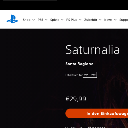
Shop
PS5
Spiele
PS Plus
Zubehör
News
Suppo
Saturnalia
Santa Ragione
Erhältlich für
PS4
PS5
€29,99
In den Einkaufswag