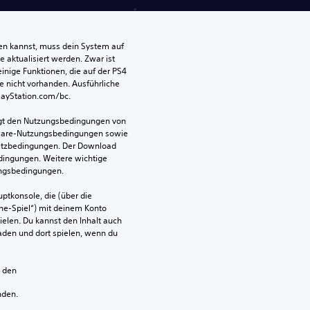
len kannst, muss dein System auf 
aktualisiert werden. Zwar ist 
einige Funktionen, die auf der PS4 
e nicht vorhanden. Ausführliche 
PlayStation.com/bc.
egt den Nutzungsbedingungen von 
ware-Nutzungsbedingungen sowie 
satzbedingungen. Der Download 
dingungen. Weitere wichtige 
ungsbedingungen.
ptkonsole, die (über die 
ne-Spiel“) mit deinem Konto 
ielen. Du kannst den Inhalt auch 
den und dort spielen, wenn du 
n den 
nden.