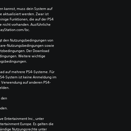
len kannst, muss dein System auf 
aktualisiert werden. Zwar ist 
einige Funktionen, die auf der PS4 
e nicht vorhanden. Ausführliche 
PlayStation.com/bc.
egt den Nutzungsbedingungen von 
ware-Nutzungsbedingungen sowie 
satzbedingungen. Der Download 
dingungen. Weitere wichtige 
ungsbedingungen.
ad auf mehrere PS4-Systeme. Für 
S4-System ist keine Anmeldung im 
die Verwendung auf anderen PS4-
elden.
n den 
nden.
 Entertainment Inc., unter 
ntertainment Europe. Es gelten die 
ändige Nutzungsrechte unter 