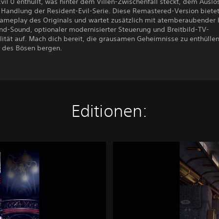
vil 0 enthüllt, was hinter dem Villen-Zwischenfall steckt, dem Auslö
Handlung der Resident-Evil-Serie. Diese Remastered-Version bietet
ameplay des Originals und wartet zusätzlich mit atemberaubender 
und-Sound, optionaler modernisierter Steuerung und Breitbild-TV-
ität auf. Mach dich bereit, die grausamen Geheimnisse zu enthüllen
 des Bösen bergen.
Editionen:
R
e
s
i
d
e
n
t