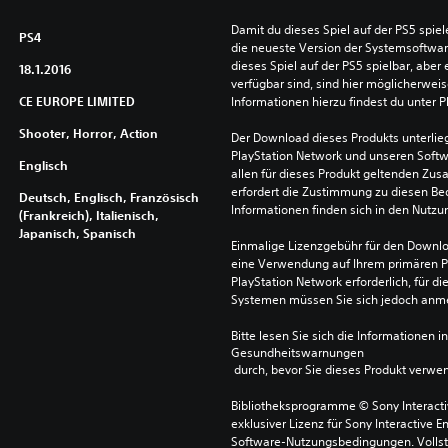
Damit du dieses Spiel auf der PS5 spie
PS4
die neueste Version der Systemsoftware 
dieses Spiel auf der PS5 spielbar, aber 
18.1.2016
verfügbar sind, sind hier möglicherweis
CE EUROPE LIMITED
Informationen hierzu findest du unter 
Shooter, Horror, Action
Der Download dieses Produkts unterli
PlayStation Network und unseren Soft
Englisch
allen für dieses Produkt geltenden Zu
erfordert die Zustimmung zu diesen Be
Deutsch, Englisch, Französisch
Informationen finden sich in den Nutz
(Frankreich), Italienisch,
Japanisch, Spanisch
Einmalige Lizenzgebühr für den Downlo
eine Verwendung auf Ihrem primären P
PlayStation Network erforderlich, für 
Systemen müssen Sie sich jedoch anm
Bitte lesen Sie sich die Informationen i
Gesundheitswarnungen
 durch, bevor Sie dieses Produkt verwe
Bibliotheksprogramme © Sony Interactive
exklusiver Lizenz für Sony Interactive E
Software-Nutzungsbedingungen. Vollst