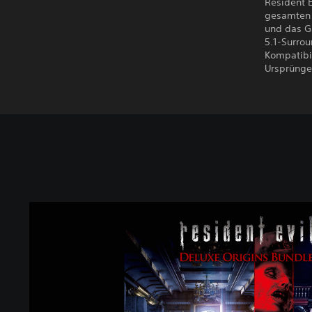
Resident E
gesamten 
und das G
5.1-Surro
Kompatibil
Ursprünge
R
e
s
i
d
e
n
t