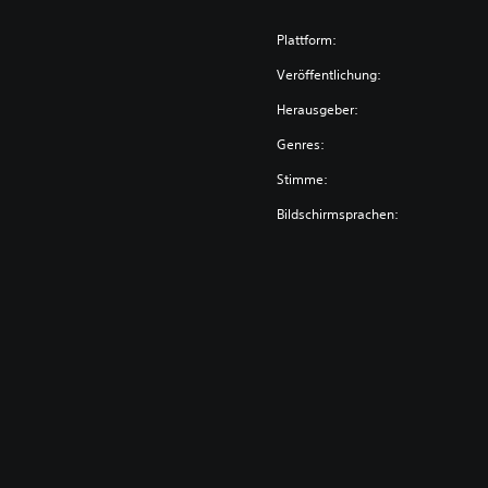
d
l
Plattform:
e
Veröffentlichung:
Herausgeber:
Genres:
Stimme:
Bildschirmsprachen: