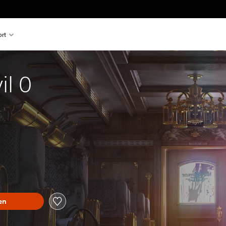
rt
il 0
en