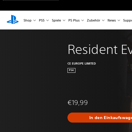
Shop
PS5
Spiele
PS Plus
Zubehör
News
Suppo
Resident Ev
CE EUROPE LIMITED
PS4
€19,99
In den Einkaufswag